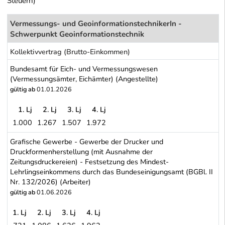
Steuern)
Vermessungs- und GeoinformationstechnikerIn -
Schwerpunkt Geoinformationstechnik
Kollektivvertrag (Brutto-Einkommen)
Bundesamt für Eich- und Vermessungswesen
(Vermessungsämter, Eichämter) (Angestellte)
gültig ab
01.01.2026
1. Lj
2. Lj
3. Lj
4. Lj
1.000
1.267
1.507
1.972
Bundesamt für Eich- und Vermessungswesen (Vermessungsämter, 
Grafische Gewerbe - Gewerbe der Drucker und
Druckformenherstellung (mit Ausnahme der
Zeitungsdruckereien) - Festsetzung des Mindest-
Lehrlingseinkommens durch das Bundeseinigungsamt (BGBl. II
Nr. 132/2026) (Arbeiter)
gültig ab
01.06.2026
1. Lj
2. Lj
3. Lj
4. Lj