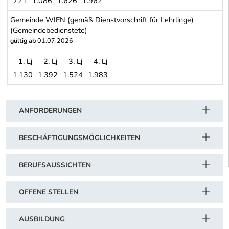
721
1.086
1.626
1.962
Grafische Gewerbe - Gewerbe der Drucker und Druckformenherstel
Gemeinde WIEN (gemäß Dienstvorschrift für Lehrlinge)
(Gemeindebedienstete)
gültig ab
01.07.2026
1. Lj
2. Lj
3. Lj
4. Lj
1.130
1.392
1.524
1.983
Gemeinde WIEN (gemäß Dienstvorschrift für Lehrlinge) (Gemeind
Schwerpunkt Tabelle
ANFORDERUNGEN
BESCHÄFTIGUNGSMÖGLICHKEITEN
BERUFSAUSSICHTEN
OFFENE STELLEN
AUSBILDUNG