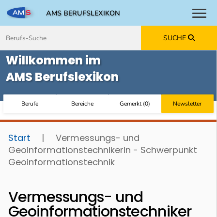
AMS BERUFSLEXIKON
Toggl
Zum Inhalt springen
Zum Navmenü springen
Zur Suche springen
Zur Footer springen
SUCHE
Willkommen im
AMS Berufslexikon
Berufe
Bereiche
Gemerkt
(
0
)
Newsletter
Start
|
Vermessungs- und
GeoinformationstechnikerIn - Schwerpunkt
Geoinformationstechnik
Vermessungs- und
Geoinformationstechniker