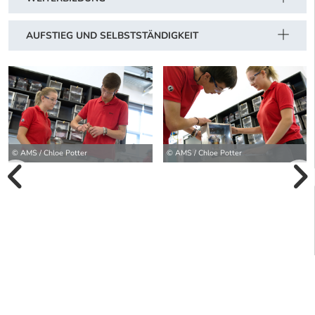
AUFSTIEG UND SELBSTSTÄNDIGKEIT
© AMS / Chloe Potter
© AMS / Chloe Potter
vorherige Bilde
wei