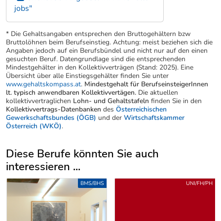
jobs"
* Die Gehaltsangaben entsprechen den Bruttogehältern bzw
Bruttolöhnen beim Berufseinstieg. Achtung: meist beziehen sich die
Angaben jedoch auf ein Berufsbündel und nicht nur auf den einen
gesuchten Beruf. Datengrundlage sind die entsprechenden
Mindestgehälter in den Kollektivverträgen (Stand: 2025). Eine
Übersicht über alle Einstiegsgehälter finden Sie unter
www.gehaltskompass.at
.
Mindestgehalt für BerufseinsteigerInnen
lt. typisch anwendbaren Kollektivvertägen.
Die aktuellen
kollektivvertraglichen
Lohn- und Gehaltstafeln
finden Sie in den
Kollektivvertrags-Datenbanken
des
Österreichischen
Gewerkschaftsbundes (ÖGB)
und der
Wirtschaftskammer
Österreich (WKÖ)
.
Diese Berufe könnten Sie auch
interessieren ...
Uber weitere Berufsvorschläge
BMS/BHS
UNI/FH/PH