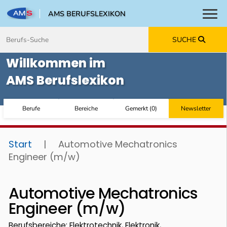
AMS BERUFSLEXIKON
Toggl
Zum Inhalt springen
Zum Navmenü springen
Zur Suche springen
Zur Footer springen
SUCHE
Willkommen im
AMS Berufslexikon
Berufe
Bereiche
Gemerkt
(
0
)
Newsletter
Start
|
Automotive Mechatronics
Engineer (m/w)
Automotive Mechatronics
Engineer (m/w)
Berufsbereiche: Elektrotechnik, Elektronik,