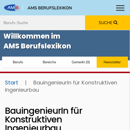
AMS BERUFSLEXIKON
Toggl
Zum Inhalt springen
Zum Navmenü springen
Zur Suche springen
Zur Footer springen
SUCHE
Willkommen im
AMS Berufslexikon
Berufe
Bereiche
Gemerkt
(
0
)
Newsletter
Start
|
BauingenieurIn für Konstruktiven
Ingenieurbau
BauingenieurIn für
Konstruktiven
Ingenieurbau