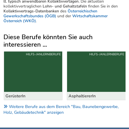
lt. typisch anwendbaren Kollektivvertägen.
Die aktuellen
kollektivvertraglichen
Lohn- und Gehaltstafeln
finden Sie in den
Kollektivvertrags-Datenbanken
des
Österreichischen
Gewerkschaftsbundes (ÖGB)
und der
Wirtschaftskammer
Österreich (WKÖ)
.
Diese Berufe könnten Sie auch
interessieren ...
Uber weitere Berufsvorschläge
HILFS-/ANLERNBERUFE
HILFS-/ANLERNBERUFE
GerüsterIn
AsphaltiererIn
Weitere Berufe aus dem Bereich "Bau, Baunebengewerbe,
Holz, Gebäudetechnik" anzeigen