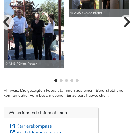
© AMS / Chloe Potter
vorherige Bilde
wei
© AMS / Chloe Potter
Hinweis: Die gezeigten Fotos stammen aus einem Berufsfeld und
können daher vom beschriebenen Einzelberuf abweichen.
Weiterführende Informationen
Karrierekompass
Ausbildungskompass