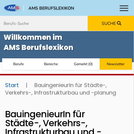
AMS BERUFSLEXIKON
Toggl
Zum Inhalt springen
Zum Navmenü springen
Zur Suche springen
Zur Footer springen
SUCHE
Willkommen im
AMS Berufslexikon
Berufe
Bereiche
Gemerkt
(
0
)
Newsletter
Start
|
BauingenieurIn für Städte-,
Verkehrs-, Infrastrukturbau und -planung
BauingenieurIn für
Städte-, Verkehrs-,
Infrastrukturbau und -