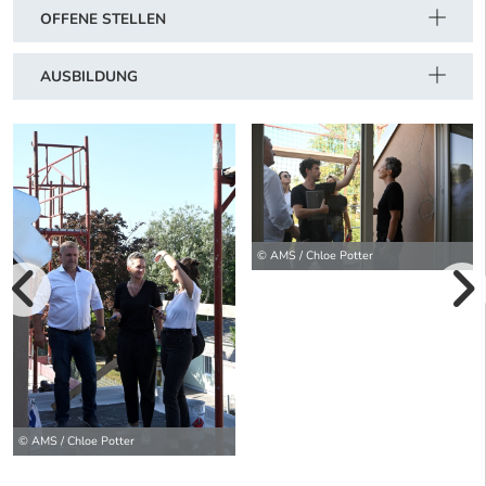
OFFENE STELLEN
AUSBILDUNG
© AMS / Chloe Potter
vorherige Bilde
wei
© AMS / Chloe Potter