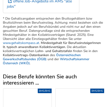
offene Job-Angebote im AMS "alle
jobs"
* Die Gehaltsangaben entsprechen den Bruttogehältern bzw
Bruttolöhnen beim Berufseinstieg. Achtung: meist beziehen sich die
Angaben jedoch auf ein Berufsbündel und nicht nur auf den einen
gesuchten Beruf. Datengrundlage sind die entsprechenden
Mindestgehälter in den Kollektivverträgen (Stand: 2025). Eine
Übersicht über alle Einstiegsgehälter finden Sie unter
www.gehaltskompass.at
.
Mindestgehalt für BerufseinsteigerInnen
lt. typisch anwendbaren Kollektivvertägen.
Die aktuellen
kollektivvertraglichen
Lohn- und Gehaltstafeln
finden Sie in den
Kollektivvertrags-Datenbanken
des
Österreichischen
Gewerkschaftsbundes (ÖGB)
und der
Wirtschaftskammer
Österreich (WKÖ)
.
Diese Berufe könnten Sie auch
interessieren ...
Uber weitere Berufsvorschläge
BMS/BHS
BMS/BHS