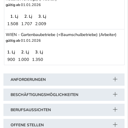
gültig ab
01.01.2026
1. Lj
2. Lj
3. Lj
1.508
1.707
2.009
VORARLBERG - Privatforstbetriebe (Achtung: nicht nach Lehrjahren,
WIEN - Gartenbaubetriebe (+Baumschulbetriebe) (Arbeiter)
gültig ab
01.01.2026
1. Lj
2. Lj
3. Lj
900
1.000
1.350
WIEN - Gartenbaubetriebe (+Baumschulbetriebe) (Arbeiter)
Schwerpunkt Tabelle
ANFORDERUNGEN
BESCHÄFTIGUNGSMÖGLICHKEITEN
BERUFSAUSSICHTEN
OFFENE STELLEN