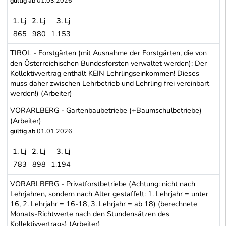
gültig ab
01.03.2026
1. Lj
2. Lj
3. Lj
865
980
1.153
TIROL - Gartenbaubetriebe (+Baumschulbetriebe) (Arbeiter)
TIROL - Forstgärten (mit Ausnahme der Forstgärten, die von
den Österreichischen Bundesforsten verwaltet werden): Der
Kollektivvertrag enthält KEIN Lehrlingseinkommen! Dieses
muss daher zwischen Lehrbetrieb und Lehrling frei vereinbart
werden!) (Arbeiter)
VORARLBERG - Gartenbaubetriebe (+Baumschulbetriebe)
(Arbeiter)
gültig ab
01.01.2026
1. Lj
2. Lj
3. Lj
783
898
1.194
VORARLBERG - Gartenbaubetriebe (+Baumschulbetriebe) (Arbeit
VORARLBERG - Privatforstbetriebe (Achtung: nicht nach
Lehrjahren, sondern nach Alter gestaffelt: 1. Lehrjahr = unter
16, 2. Lehrjahr = 16-18, 3. Lehrjahr = ab 18) (berechnete
Monats-Richtwerte nach den Stundensätzen des
Kollektivvertrags) (Arbeiter)