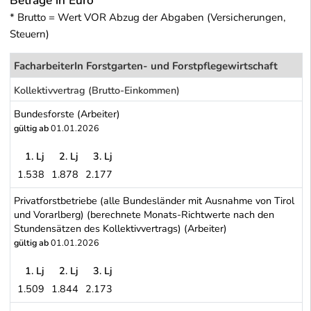
Beträge in Euro
* Brutto = Wert VOR Abzug der Abgaben (Versicherungen,
Steuern)
FacharbeiterIn Forstgarten- und Forstpflegewirtschaft
Kollektivvertrag (Brutto-Einkommen)
Bundesforste (Arbeiter)
gültig ab
01.01.2026
1. Lj
2. Lj
3. Lj
1.538
1.878
2.177
Bundesforste (Arbeiter)
Privatforstbetriebe (alle Bundesländer mit Ausnahme von Tirol
und Vorarlberg) (berechnete Monats-Richtwerte nach den
Stundensätzen des Kollektivvertrags) (Arbeiter)
gültig ab
01.01.2026
1. Lj
2. Lj
3. Lj
1.509
1.844
2.173
Privatforstbetriebe (alle Bundesländer mit Ausnahme von Tirol un