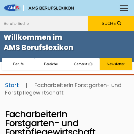
AMS BERUFSLEXIKON
Toggl
Zum Inhalt springen
Zum Navmenü springen
Zur Suche springen
Zur Footer springen
SUCHE
Willkommen im
AMS Berufslexikon
Berufe
Bereiche
Gemerkt
(
0
)
Newsletter
Start
|
FacharbeiterIn Forstgarten- und
Forstpflegewirtschaft
FacharbeiterIn
Forstgarten- und
Forstpflegewirtschaft