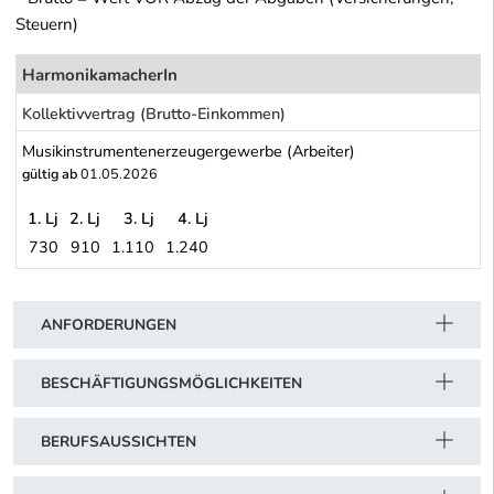
Steuern)
HarmonikamacherIn
Kollektivvertrag (Brutto-Einkommen)
Musikinstrumentenerzeugergewerbe (Arbeiter)
gültig ab
01.05.2026
1. Lj
2. Lj
3. Lj
4. Lj
730
910
1.110
1.240
Musikinstrumentenerzeugergewerbe (Arbeiter)
Schwerpunkt Tabelle
ANFORDERUNGEN
BESCHÄFTIGUNGSMÖGLICHKEITEN
BERUFSAUSSICHTEN