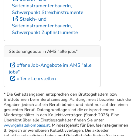
SaiteninstrumentenbauerIn,
Schwerpunkt Streichinstrumente
Streich- und
SaiteninstrumentenbauerIn,
Schwerpunkt Zupfinstrumente
Stellenangebote in AMS "alle jobs"
offene Job-Angebote im AMS "alle
jobs"
offene Lehrstellen
* Die Gehaltsangaben entsprechen den Bruttogehältern bzw
Bruttolöhnen beim Berufseinstieg. Achtung: meist beziehen sich die
Angaben jedoch auf ein Berufsbündel und nicht nur auf den einen
gesuchten Beruf. Datengrundlage sind die entsprechenden
Mindestgehälter in den Kollektivverträgen (Stand: 2025). Eine
Übersicht über alle Einstiegsgehälter finden Sie unter
www.gehaltskompass.at
.
Mindestgehalt für BerufseinsteigerInnen
lt. typisch anwendbaren Kollektivvertägen.
Die aktuellen
kollektivvertraglichen
Lohn- und Gehaltstafeln
finden Sie in den