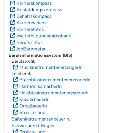
Karrierekompass
Ausbildungskompass
Gehaltskompass
Karrierevideos
Karrierefotos
Weiterbildungsdatenbank
Berufs-Infos
JobBarometer
Berufsinformationssystem (BIS)
Berufsprofil:
MusikinstrumentenerzeugerIn
Lehrberufe:
BlechblasinstrumentenerzeugerIn
HarmonikamacherIn
HolzblasinstrumentenerzeugerIn
KlavierbauerIn
OrgelbauerIn
Streich- und
SaiteninstrumentenbauerIn,
Schwerpunkt Bogen
Streich- und