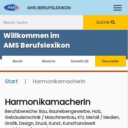
AMS BERUFSLEXIKON
Toggl
Zum Inhalt springen
Zum Navmenü springen
Zur Suche springen
Zur Footer springen
SUCHE
Willkommen im
AMS Berufslexikon
Berufe
Bereiche
Gemerkt
(
0
)
Newsletter
Start
|
HarmonikamacherIn
HarmonikamacherIn
Berufsbereiche: Bau, Baunebengewerbe, Holz,
Gebäudetechnik / Maschinenbau, Kfz, Metall / Medien,
Grafik, Design, Druck, Kunst, Kunsthandwerk