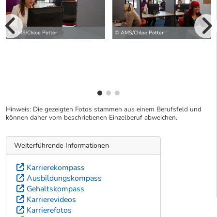
vorherige Bilde
© AMS/Chloe Potter
© AMS/Chloe Potter
wei
Hinweis: Die gezeigten Fotos stammen aus einem Berufsfeld und
können daher vom beschriebenen Einzelberuf abweichen.
Weiterführende Informationen
Karrierekompass
Ausbildungskompass
Gehaltskompass
Karrierevideos
Karrierefotos