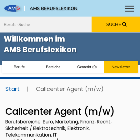
AMS BERUFSLEXIKON
Toggl
Zum Inhalt springen
Zum Navmenü springen
Zur Suche springen
Zur Footer springen
SUCHE
Willkommen im
AMS Berufslexikon
Berufe
Bereiche
Gemerkt
(
0
)
Newsletter
Start
|
Callcenter Agent (m/w)
Callcenter Agent (m/w)
Berufsbereiche: Büro, Marketing, Finanz, Recht,
Sicherheit / Elektrotechnik, Elektronik,
Telekommunikation, IT