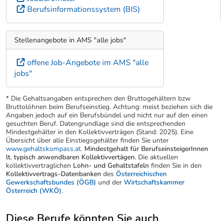
Berufsinformationssystem (BIS)
Stellenangebote in AMS "alle jobs"
offene Job-Angebote im AMS "alle
jobs"
* Die Gehaltsangaben entsprechen den Bruttogehältern bzw
Bruttolöhnen beim Berufseinstieg. Achtung: meist beziehen sich die
Angaben jedoch auf ein Berufsbündel und nicht nur auf den einen
gesuchten Beruf. Datengrundlage sind die entsprechenden
Mindestgehälter in den Kollektivverträgen (Stand: 2025). Eine
Übersicht über alle Einstiegsgehälter finden Sie unter
www.gehaltskompass.at
.
Mindestgehalt für BerufseinsteigerInnen
lt. typisch anwendbaren Kollektivvertägen.
Die aktuellen
kollektivvertraglichen
Lohn- und Gehaltstafeln
finden Sie in den
Kollektivvertrags-Datenbanken
des
Österreichischen
Gewerkschaftsbundes (ÖGB)
und der
Wirtschaftskammer
Österreich (WKÖ)
.
Diese Berufe könnten Sie auch