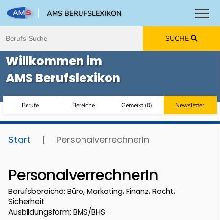
AMS BERUFSLEXIKON
Toggl
Zum Inhalt springen
Zum Navmenü springen
Zur Suche springen
Zur Footer springen
SUCHE
Willkommen im
AMS Berufslexikon
Berufe
Bereiche
Gemerkt
(
0
)
Newsletter
Start
|
PersonalverrechnerIn
PersonalverrechnerIn
Berufsbereiche: Büro, Marketing, Finanz, Recht,
Sicherheit
Ausbildungsform: BMS/BHS