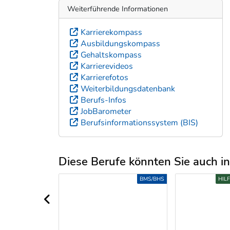
Weiterführende Informationen
Karrierekompass
Ausbildungskompass
Gehaltskompass
Karrierevideos
Karrierefotos
Weiterbildungsdatenbank
Berufs-Infos
JobBarometer
Berufsinformationssystem (BIS)
Diese Berufe könnten Sie auch int
Uber weitere Berufsvorschläge
LEHRE
BMS/BHS
HIL
vorheriger Bereich