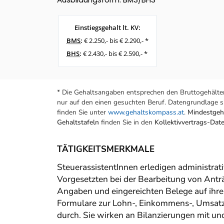
Einstiegsgehalt lt. KV:
BMS
:
€ 2.250,- bis € 2.290,- *
BHS
:
€ 2.430,- bis € 2.590,- *
* Die Gehaltsangaben entsprechen den Bruttogehälter
nur auf den einen gesuchten Beruf. Datengrundlage si
finden Sie unter
www.gehaltskompass.at
.
Mindestgeha
Gehaltstafeln
finden Sie in den
Kollektivvertrags-Da
TÄTIGKEITSMERKMALE
SteuerassistentInnen erledigen administrat
Vorgesetzten bei der Bearbeitung von Anträ
Angaben und eingereichten Belege auf ihr
Formulare zur Lohn-, Einkommens-, Umsatz
durch. Sie wirken an Bilanzierungen mit u