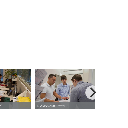
weitere Bilder>
r
© AMS/Chloe Potter
© AMS/Chloe Pott