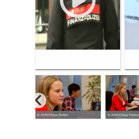
vorherige B
© AMS/Chloe Potter
© AMS/Chloe Potter