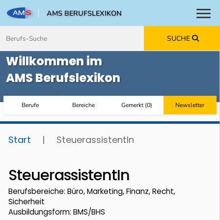
AMS BERUFSLEXIKON
Toggl
Zum Inhalt springen
Zum Navmenü springen
Zur Suche springen
Zur Footer springen
SUCHE
Willkommen im
AMS Berufslexikon
Berufe
Bereiche
Gemerkt
(
0
)
Newsletter
Start
|
SteuerassistentIn
SteuerassistentIn
Berufsbereiche: Büro, Marketing, Finanz, Recht,
Sicherheit
Ausbildungsform: BMS/BHS