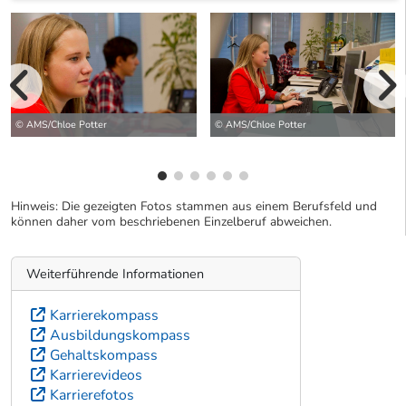
vorherige Bilde
wei
© AMS/Chloe Potter
© AMS/Chloe Potter
Hinweis: Die gezeigten Fotos stammen aus einem Berufsfeld und
können daher vom beschriebenen Einzelberuf abweichen.
Weiterführende Informationen
Karrierekompass
Ausbildungskompass
Gehaltskompass
Karrierevideos
Karrierefotos