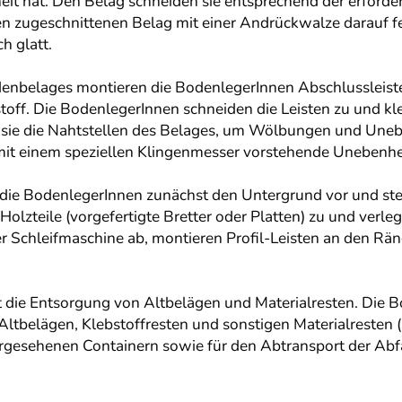
eit hat. Den Belag schneiden sie entsprechend der erforder
 zugeschnittenen Belag mit einer Andrückwalze darauf fe
h glatt.
nbelages montieren die BodenlegerInnen Abschlussleisten
toff. Die BodenlegerInnen schneiden die Leisten zu und kl
e die Nahtstellen des Belages, um Wölbungen und Unebe
mit einem speziellen Klingenmesser vorstehende Unebenhe
die BodenlegerInnen zunächst den Untergrund vor und ste
 Holzteile (vorgefertigte Bretter oder Platten) zu und ver
ner Schleifmaschine ab, montieren Profil-Leisten an den R
st die Entsorgung von Altbelägen und Materialresten. Die 
belägen, Klebstoffresten und sonstigen Materialresten (
orgesehenen Containern sowie für den Abtransport der Abf