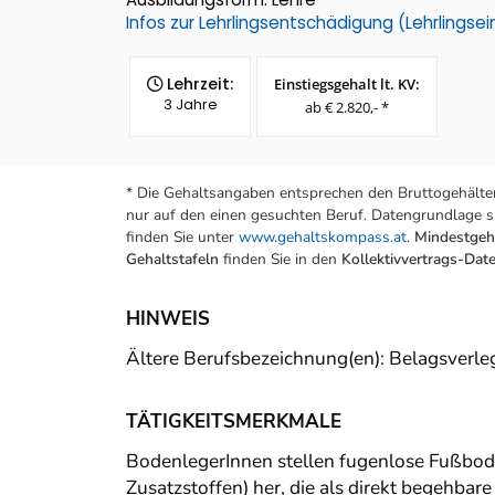
Infos zur Lehrlingsentschädigung (Lehrlings
Lehrzeit:
Einstiegsgehalt lt. KV:
3 Jahre
ab € 2.820,- *
* Die Gehaltsangaben entsprechen den Bruttogehälter
nur auf den einen gesuchten Beruf. Datengrundlage si
finden Sie unter
www.gehaltskompass.at
.
Mindestgeha
Gehaltstafeln
finden Sie in den
Kollektivvertrags-Da
HINWEIS
Ältere Berufsbezeichnung(en): Belagsverlege
TÄTIGKEITSMERKMALE
BodenlegerInnen stellen fugenlose Fußbod
Zusatzstoffen) her, die als direkt begehba