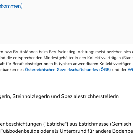
einkommen)
n bzw Bruttolöhnen beim Berufseinstieg. Achtung: meist beziehen sich 
nd die entsprechenden Mindestgehälter in den Kollektivverträgen (Stand:
lt für BerufseinsteigerInnen lt. typisch anwendbaren Kollektivvertägen.
tenbanken
des
Österreichischen Gewerkschaftsbundes (ÖGB)
und der
Wi
rIn, SteinholzlegerIn und SpezialestrichherstellerIn
enbeschichtungen ("Estriche") aus Estrichmasse (Gemisch
re Fußbodenbeläge oder als Untergrund für andere Bodenbel