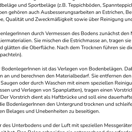
beläge und Sportbeläge (z.B. Teppichböden, Spannteppich
ben gehören auch Ausbesserungsarbeiten an Estrichen, Be
arbe, Qualität und Zweckmäßigkeit sowie über Reinigung un
BodenlegerInnen durch Vermessen des Bodens zunächst den 
rmaterialien. Sie mischen die Estrichmasse an, tragen sie
und glätten die Oberfläche. Nach dem Trocknen führen sie 
pachteln).
er BodenlegerInnen ist das Verlegen von Bodenbelägen. Da
zen an und berechnen den Materialbedarf. Sie entfernen de
 Saugen oder durch Waschen mit einem speziellen Reinigu
ssen und Verlegen von Spanplatten), tragen einen Vorstri
Der Vorstrich dient als Haftbrücke und soll eine dauerha
ie BodenlegerInnen den Untergrund trocknen und schleife
en Belages und Unebenheiten zu beseitigen.
 des Unterbodens und der Luft mit speziellen Messgeräten