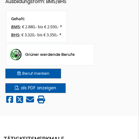
Ausbildungsform: BMS/BHS
Gehalt:
BMS
:
€ 2.880,- bis € 2.930,- *
BHS
:
€ 3.320,- bis € 3.350,- *
Grüner werdende Berufe
Beruf
merken
als PDF anzeigen