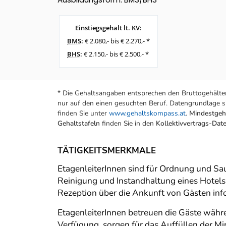
Einstiegsgehalt lt. KV:
BMS
:
€ 2.080,- bis € 2.270,- *
BHS
:
€ 2.150,- bis € 2.500,- *
* Die Gehaltsangaben entsprechen den Bruttogehälter
nur auf den einen gesuchten Beruf. Datengrundlage si
finden Sie unter
www.gehaltskompass.at
.
Mindestgeha
Gehaltstafeln
finden Sie in den
Kollektivvertrags-Da
TÄTIGKEITSMERKMALE
EtagenleiterInnen sind für Ordnung und Sa
Reinigung und Instandhaltung eines Hotels
Rezeption über die Ankunft von Gästen infor
EtagenleiterInnen betreuen die Gäste währen
Verfügung, sorgen für das Auffüllen der Mi