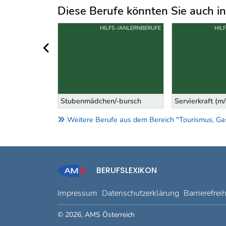
Diese Berufe könnten Sie auch int
Uber weitere Berufsvorschläge
S-/ANLERNBERUFE
HILFS-/ANLERNBERUFE
HIL
vorheriger Bereich
ehilfin
Stubenmädchen/-bursch
Servierkraft (m
Weitere Berufe aus dem Bereich "Tourismus, Gas
BERUFSLEXIKON
Impressum
Datenschutzerklärung
Barrierefrei
© 2026, AMS Österreich