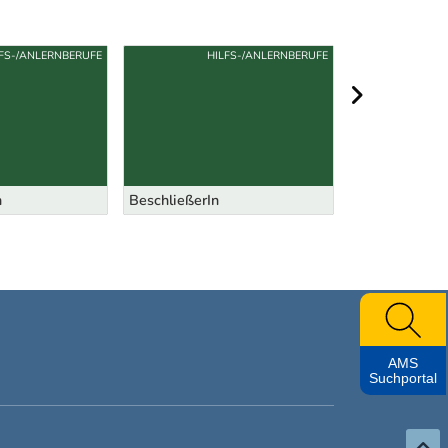
FS-/ANLERNBERUFE
HILFS-/ANLERNBERUFE
HI
nächster Berei
n
BeschließerIn
Catering-Mita
AMS
Suchportal