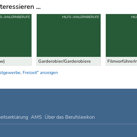
eressieren ...
FS-/ANLERNBERUFE
HILFS-/ANLERNBERUFE
HIL
/w)
Garderobier/Garderobiere
FilmvorführerI
tgewerbe, Freizeit" anzeigen
heitserklärung
AMS
Über das Berufslexikon