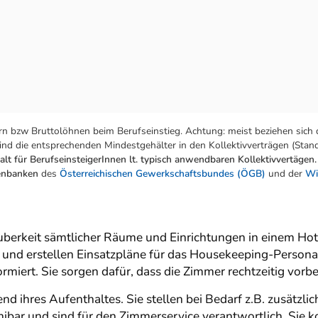
n bzw Bruttolöhnen beim Berufseinstieg. Achtung: meist beziehen sich 
nd die entsprechenden Mindestgehälter in den Kollektivverträgen (Stand:
lt für BerufseinsteigerInnen lt. typisch anwendbaren Kollektivvertägen.
tenbanken
des
Österreichischen Gewerkschaftsbundes (ÖGB)
und der
Wi
uberkeit sämtlicher Räume und Einrichtungen in einem Hot
 und erstellen Einsatzpläne für das Housekeeping-Persona
miert. Sie sorgen dafür, dass die Zimmer rechtzeitig vorbe
d ihres Aufenthaltes. Sie stellen bei Bedarf z.B. zusätzl
nibar und sind für den Zimmerservice verantwortlich. Sie 