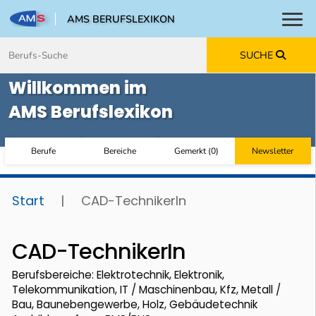
AMS BERUFSLEXIKON
Toggl
Zum Inhalt springen
Zum Navmenü springen
Zur Suche springen
Zur Footer springen
SUCHE
Willkommen im
AMS Berufslexikon
Berufe
Bereiche
Gemerkt
(
0
)
Newsletter
Start
|
CAD-TechnikerIn
CAD-TechnikerIn
Berufsbereiche: Elektrotechnik, Elektronik,
Telekommunikation, IT / Maschinenbau, Kfz, Metall /
Bau, Baunebengewerbe, Holz, Gebäudetechnik