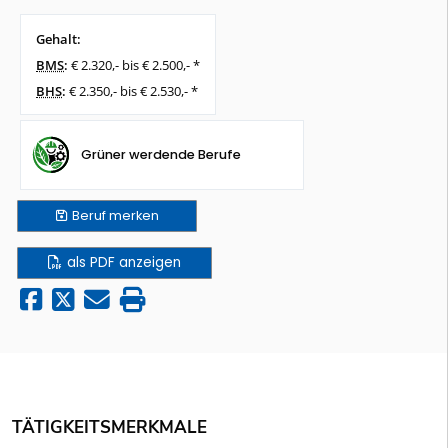
Gehalt:
BMS
:
€ 2.320,- bis € 2.500,- *
BHS
:
€ 2.350,- bis € 2.530,- *
Grüner werdende Berufe
Beruf
merken
als PDF anzeigen
TÄTIGKEITSMERKMALE