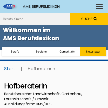
AMS BERUFSLEXIKON
Toggl
Zum Inhalt springen
Zum Navmenü springen
Zur Suche springen
Zur Footer springen
SUCHE
Willkommen im
AMS Berufslexikon
Berufe
Bereiche
Gemerkt
(
0
)
Newsletter
Start
|
HofberaterIn
HofberaterIn
Berufsbereiche: Landwirtschaft, Gartenbau,
Forstwirtschaft / Umwelt
Ausbildungsform: BMS/BHS