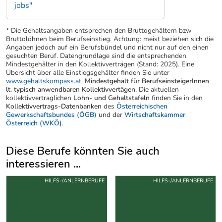
jobs"
* Die Gehaltsangaben entsprechen den Bruttogehältern bzw
Bruttolöhnen beim Berufseinstieg. Achtung: meist beziehen sich die
Angaben jedoch auf ein Berufsbündel und nicht nur auf den einen
gesuchten Beruf. Datengrundlage sind die entsprechenden
Mindestgehälter in den Kollektivverträgen (Stand: 2025). Eine
Übersicht über alle Einstiegsgehälter finden Sie unter
www.gehaltskompass.at
.
Mindestgehalt für BerufseinsteigerInnen
lt. typisch anwendbaren Kollektivvertägen.
Die aktuellen
kollektivvertraglichen
Lohn- und Gehaltstafeln
finden Sie in den
Kollektivvertrags-Datenbanken
des
Österreichischen
Gewerkschaftsbundes (ÖGB)
und der
Wirtschaftskammer
Österreich (WKÖ)
.
Diese Berufe könnten Sie auch
interessieren ...
Uber weitere Berufsvorschläge
HILFS-/ANLERNBERUFE
HILFS-/ANLERNBERUFE