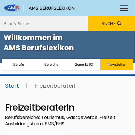
AMS BERUFSLEXIKON
Toggl
Zum Inhalt springen
Zum Navmenü springen
Zur Suche springen
Zur Footer springen
SUCHE
Willkommen im
AMS Berufslexikon
Berufe
Bereiche
Gemerkt
(
0
)
Newsletter
Start
|
FreizeitberaterIn
FreizeitberaterIn
Berufsbereiche: Tourismus, Gastgewerbe, Freizeit
Ausbildungsform: BMS/BHS