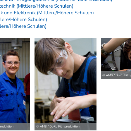
technik (Mittlere/Höhere Schulen)
ik und Elektronik (Mittlere/Höhere Schulen)
tlere/Höhere Schulen)
ttlere/Höhere Schulen)
© AMS / DoRo Film
ilder
roduktion
© AMS / DoRo Filmproduktion