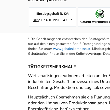
Einstiegsgehalt lt. KV:
BHS
:
€ 2.460,- bis € 3.490,- *
Grüner werdende 
* Die Gehaltsangaben entsprechen den Bruttogehälter
nur auf den einen gesuchten Beruf. Datengrundlage si
finden Sie unter
www.gehaltskompass.at
.
Mindestgeha
Gehaltstafeln
finden Sie in den
Kollektivvertrags-Da
TÄTIGKEITSMERKMALE
WirtschaftsingenieurInnen arbeiten an der 
industriellen Geschäftsprozesse eines Unter
Beschaffung, Produktion und Logistik sowi
Hauptsächlich übernehmen sie die Planung 
oder den Umbau von Produktionsanlagen. Da
Energieeffizienz, berücksichtigen.