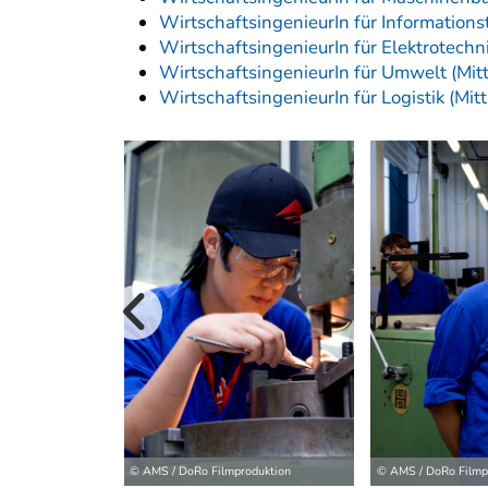
WirtschaftsingenieurIn für Informations
WirtschaftsingenieurIn für Elektrotechn
WirtschaftsingenieurIn für Umwelt (Mit
WirtschaftsingenieurIn für Logistik (Mi
vorherige B
© AMS / DoRo Filmproduktion
© AMS / DoRo Filmp