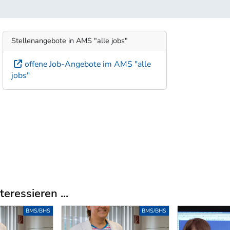
Stellenangebote in AMS "alle jobs"
offene Job-Angebote im AMS "alle
jobs"
eressieren ...
BMS/BHS
BMS/BHS