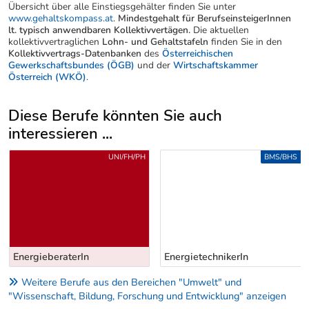
Übersicht über alle Einstiegsgehälter finden Sie unter
www.gehaltskompass.at
.
Mindestgehalt für BerufseinsteigerInnen
lt. typisch anwendbaren Kollektivvertägen.
Die aktuellen
kollektivvertraglichen
Lohn- und Gehaltstafeln
finden Sie in den
Kollektivvertrags-Datenbanken
des
Österreichischen
Gewerkschaftsbundes (ÖGB)
und der
Wirtschaftskammer
Österreich (WKÖ)
.
Diese Berufe könnten Sie auch
interessieren ...
Uber weitere Berufsvorschläge
UNI/FH/PH
BMS/BHS
EnergieberaterIn
EnergietechnikerIn
Weitere Berufe aus den Bereichen "Umwelt" und
"Wissenschaft, Bildung, Forschung und Entwicklung" anzeigen