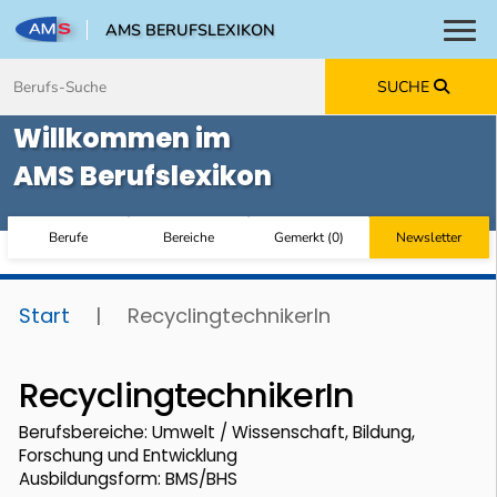
AMS BERUFSLEXIKON
Toggl
Zum Inhalt springen
Zum Navmenü springen
Zur Suche springen
Zur Footer springen
SUCHE
Willkommen im
AMS Berufslexikon
Berufe
Bereiche
Gemerkt
(
0
)
Newsletter
Start
|
RecyclingtechnikerIn
RecyclingtechnikerIn
Berufsbereiche: Umwelt / Wissenschaft, Bildung,
Forschung und Entwicklung
Ausbildungsform: BMS/BHS