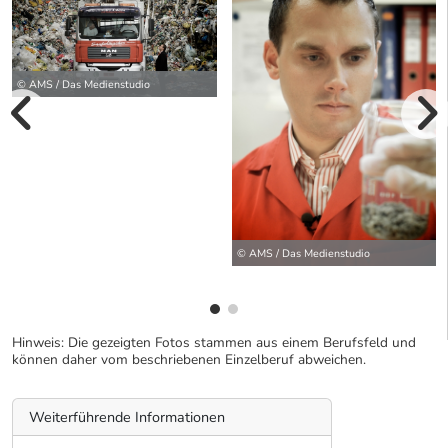
© AMS / Das Medienstudio
vorherige Bilde
wei
© AMS / Das Medienstudio
Hinweis: Die gezeigten Fotos stammen aus einem Berufsfeld und
können daher vom beschriebenen Einzelberuf abweichen.
Weiterführende Informationen