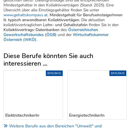
gesuchten Beruf. Datengrundlage sind die entsprechenden
Mindestgehälter in den Kollektivverträgen (Stand: 2025). Eine
Übersicht über alle Einstiegsgehälter finden Sie unter
www.gehaltskompass.at
.
Mindestgehalt für BerufseinsteigerInnen
lt. typisch anwendbaren Kollektivvertägen.
Die aktuellen
kollektivvertraglichen
Lohn- und Gehaltstafeln
finden Sie in den
Kollektivvertrags-Datenbanken
des
Österreichischen
Gewerkschaftsbundes (ÖGB)
und der
Wirtschaftskammer
Österreich (WKÖ)
.
Diese Berufe könnten Sie auch
interessieren ...
Uber weitere Berufsvorschläge
BMS/BHS
UNI/FH/PH
EnergietechnikerIn
ElektrotechnikingenieurIn
Weitere Berufe aus den Bereichen "Umwelt" und