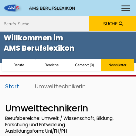
AMS BERUFSLEXIKON
Toggl
Zum Inhalt springen
Zum Navmenü springen
Zur Suche springen
Zur Footer springen
SUCHE
Willkommen im
AMS Berufslexikon
Berufe
Bereiche
Gemerkt
(
0
)
Newsletter
Start
|
UmwelttechnikerIn
UmwelttechnikerIn
Berufsbereiche: Umwelt / Wissenschaft, Bildung,
Forschung und Entwicklung
Ausbildungsform: Uni/FH/PH