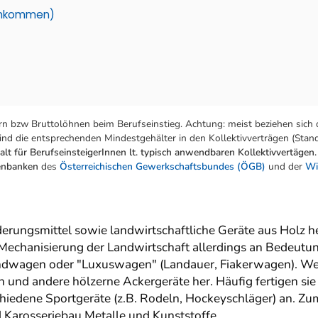
einkommen)
n bzw Bruttolöhnen beim Berufseinstieg. Achtung: meist beziehen sich 
nd die entsprechenden Mindestgehälter in den Kollektivverträgen (Stand:
lt für BerufseinsteigerInnen lt. typisch anwendbaren Kollektivvertägen.
tenbanken
des
Österreichischen Gewerkschaftsbundes (ÖGB)
und der
Wi
rungsmittel sowie landwirtschaftliche Geräte aus Holz he
 Mechanisierung der Landwirtschaft allerdings an Bedeutun
ndwagen oder "Luxuswagen" (Landauer, Fiakerwagen). Weit
n und andere hölzerne Ackergeräte her. Häufig fertigen s
edene Sportgeräte (z.B. Rodeln, Hockeyschläger) an. Zum 
Karosseriebau Metalle und Kunststoffe.