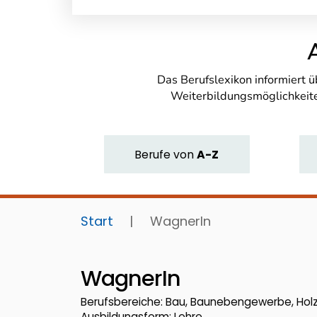
Das Berufslexikon informiert 
Weiterbildungsmöglichkeite
Berufe
von
A-Z
Start
|
WagnerIn
WagnerIn
Berufsbereiche: Bau, Baunebengewerbe, Hol
Ausbildungsform: Lehre