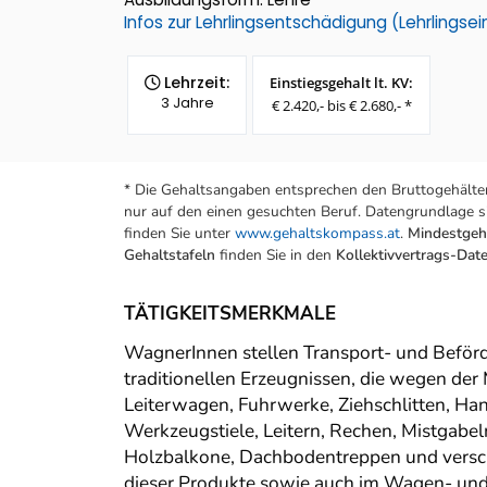
Infos zur Lehrlingsentschädigung (Lehrlings
Lehrzeit:
Einstiegsgehalt lt. KV:
3 Jahre
€ 2.420,- bis € 2.680,- *
* Die Gehaltsangaben entsprechen den Bruttogehälter
nur auf den einen gesuchten Beruf. Datengrundlage si
finden Sie unter
www.gehaltskompass.at
.
Mindestgeha
Gehaltstafeln
finden Sie in den
Kollektivvertrags-Da
TÄTIGKEITSMERKMALE
WagnerInnen stellen Transport- und Beförde
traditionellen Erzeugnissen, die wegen der
Leiterwagen, Fuhrwerke, Ziehschlitten, Ha
Werkzeugstiele, Leitern, Rechen, Mistgabel
Holzbalkone, Dachbodentreppen und verschi
dieser Produkte sowie auch im Wagen- und 