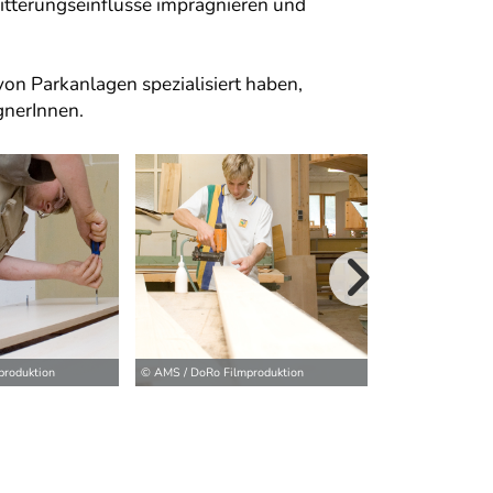
itterungseinflüsse imprägnieren und
on Parkanlagen spezialisiert haben,
gnerInnen.
weitere Bilder>
produktion
© AMS / DoRo Filmproduktion
© AMS / DoRo Film