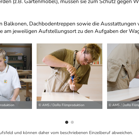
werden (z.B. Gartenmöbel), müssen sie zum Schutz gegen W
 von Balkonen, Dachbodentreppen sowie die Ausstattungen v
ge am jeweiligen Aufstellungsort zu den Aufgaben der Wa
ilder
roduktion
© AMS / DoRo Filmproduktion
© AMS / DoRo Film
ufsfeld und können daher vom beschriebenen Einzelberuf abweichen.