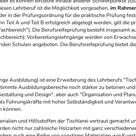
aber es können einzelne Inhalte anderer Schwerpunkte zus
esen Lehrberuf ist die Möglichkeit vorgesehen,
im Rahmen 
r in der Prüfungsordnung für die praktische Prüfung festgel
n Teil A und Teil B erfolgreich abgelegt werden, gilt die p
Fachbereich"). Die Berufsreifeprüfung besteht insgesamt a
hbereich); Vorbereitungslehrgänge werden von Erwachsene
nden Schulen angeboten. Die Berufsreifeprüfung bietet di
hrige Ausbildung) ist eine Erweiterung des Lehrberufs "Tisc
stimmte Ausbildungsbereiche noch stärker zu betonen und z
staltung und Design", aber auch "Organisation und Planung
als Führungskräfte mit hoher Selbständigkeit und Verantw
n können.
rialien und Hilfsstoffen der Tischlerei vertraut gemacht u
erden nicht nur zahlreiche Holzarten mit ganz verschieden
rn auch eine Reihe von sonstigen Materialien wie Kunststof