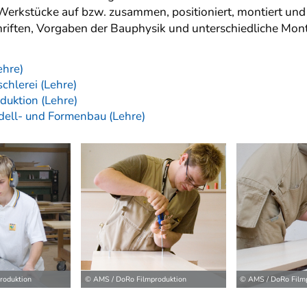
t Werkstücke auf bzw. zusammen, positioniert, montiert und 
ften, Vorgaben der Bauphysik und unterschiedliche Mon
ehre)
chlerei (Lehre)
duktion (Lehre)
dell- und Formenbau (Lehre)
ilder
roduktion
© AMS / DoRo Filmproduktion
© AMS / DoRo Film