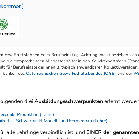
einkommen)
 Berufe
n bzw Bruttolöhnen beim Berufseinstieg. Achtung: meist beziehen sich 
nd die entsprechenden Mindestgehälter in den Kollektivverträgen (Stand:
lt für BerufseinsteigerInnen lt. typisch anwendbaren Kollektivvertägen.
tenbanken
des
Österreichischen Gewerkschaftsbundes (ÖGB)
und der
Wi
 folgenden drei
Ausbildungsschwerpunkten
erlernt werden
werpunkt Produktion (Lehre)
hnikerIn - Schwerpunkt Modell- und Formenbau (Lehre)
 für alle Lehrlinge verbindlich ist, und
EINER der genannte