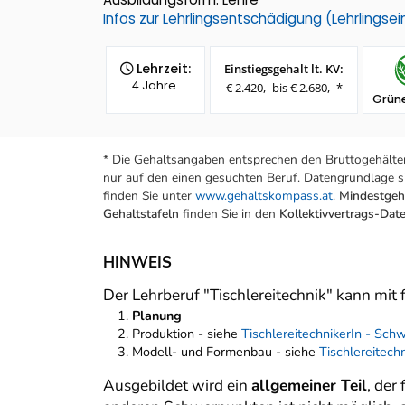
Infos zur Lehrlingsentschädigung (Lehrlings
Lehrzeit:
Einstiegsgehalt lt. KV:
4 Jahre.
€ 2.420,- bis € 2.680,- *
Grüne
* Die Gehaltsangaben entsprechen den Bruttogehälter
nur auf den einen gesuchten Beruf. Datengrundlage si
finden Sie unter
www.gehaltskompass.at
.
Mindestgeha
Gehaltstafeln
finden Sie in den
Kollektivvertrags-Da
HINWEIS
Der Lehrberuf "Tischlereitechnik" kann mit
Planung
Produktion - siehe
TischlereitechnikerIn - Sch
Modell- und Formenbau - siehe
Tischlereitec
Ausgebildet wird ein
allgemeiner Teil
, der