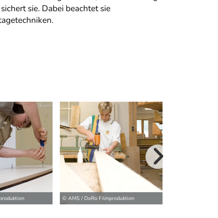
sichert sie. Dabei beachtet sie
tagetechniken.
weitere Bilder>
produktion
© AMS / DoRo Filmproduktion
© AMS / DoRo Film