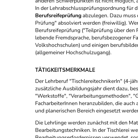
anderen Schwerpunkten ist nicht möglich, 
In der Lehrabschlussprüfungsordnung für di
Berufsreifeprüfung
abzulegen. Dazu muss de
Prüfung" absolviert werden (freiwillig). Wen
Berufsreifeprüfung ("Teilprüfung über den 
lebende Fremdsprache, berufsbezogener Fac
Volkshochschulen) und einigen berufsbilde
(allgemeiner Hochschulzugang).
TÄTIGKEITSMERKMALE
Der Lehrberuf "TischlereitechnikerIn" (4-jä
zusätzliche Ausbildungsjahr dient dazu, be
"Werkstoffe", "Verarbeitungsmethoden", "Ge
FacharbeiterInnen heranzubilden, die auch 
und planerischen Bereich eingesetzt werde
Die Lehrlinge werden zunächst mit den Mate
Bearbeitungstechniken. In der Tischlerei w
Bearbeitungserfordernissen verwendet, sonde