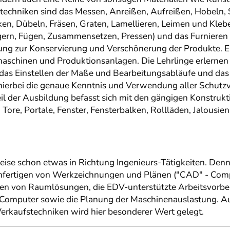
techniken sind das Messen, Anreißen, Aufreißen, Hobeln,
inken, Dübeln, Fräsen, Graten, Lamellieren, Leimen und Kl
ern, Fügen, Zusammensetzen, Pressen) und das Furnieren s
g zur Konservierung und Verschönerung der Produkte. Ein
imaschinen und Produktionsanlagen. Die Lehrlinge erlernen
das Einstellen der Maße und Bearbeitungsabläufe und da
hierbei die genaue Kenntnis und Verwendung aller Schutzv
 der Ausbildung befasst sich mit den gängigen Konstrukti
Tore, Portale, Fenster, Fensterbalken, Rollläden, Jalous
ise schon etwas in Richtung Ingenieurs-Tätigkeiten. De
Anfertigen von Werkzeichnungen und Plänen ("CAD" - Comp
ren von Raumlösungen, die EDV-unterstützte Arbeitsvorber
 Computer sowie die Planung der Maschinenauslastung. Au
erkaufstechniken wird hier besonderer Wert gelegt.