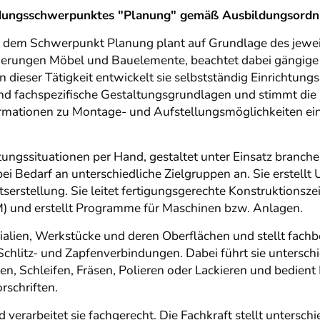
bildungsschwerpunktes "Planung" gemäß Ausbildungsord
 mit dem Schwerpunkt Planung plant auf Grundlage des je
derungen Möbel und Bauelemente, beachtet dabei gängige 
ieser Tätigkeit entwickelt sie selbstständig Einrichtung
 und fachspezifische Gestaltungsgrundlagen und stimmt di
ormationen zu Montage- und Aufstellungsmöglichkeiten ein
chtungssituationen per Hand, gestaltet unter Einsatz branc
i Bedarf an unterschiedliche Zielgruppen an. Sie erstellt 
tserstellung. Sie leitet fertigungsgerechte Konstruktions
und erstellt Programme für Maschinen bzw. Anlagen.
rialien, Werkstücke und deren Oberflächen und stellt fac
chlitz- und Zapfenverbindungen. Dabei führt sie unterschi
n, Schleifen, Fräsen, Polieren oder Lackieren und bedien
rschriften.
 verarbeitet sie fachgerecht. Die Fachkraft stellt untersc