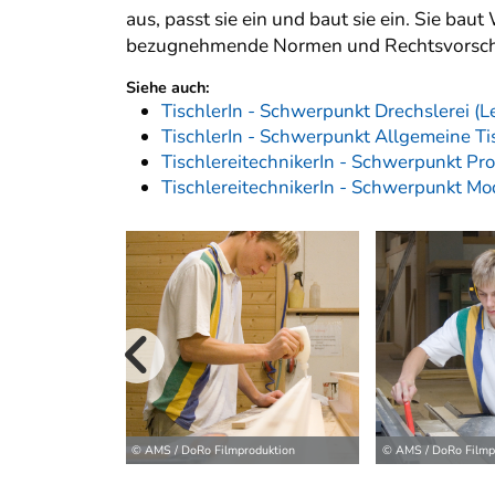
aus, passt sie ein und baut sie ein. Sie bau
bezugnehmende Normen und Rechtsvorschri
Siehe auch:
TischlerIn - Schwerpunkt Drechslerei (L
TischlerIn - Schwerpunkt Allgemeine Tis
TischlereitechnikerIn - Schwerpunkt Pro
TischlereitechnikerIn - Schwerpunkt Mo
vorherige B
© AMS / DoRo Filmproduktion
© AMS / DoRo Filmp