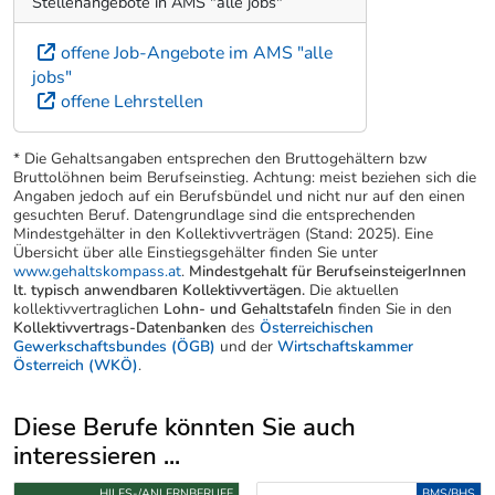
Stellenangebote in AMS "alle jobs"
offene Job-Angebote im AMS "alle
jobs"
offene Lehrstellen
* Die Gehaltsangaben entsprechen den Bruttogehältern bzw
Bruttolöhnen beim Berufseinstieg. Achtung: meist beziehen sich die
Angaben jedoch auf ein Berufsbündel und nicht nur auf den einen
gesuchten Beruf. Datengrundlage sind die entsprechenden
Mindestgehälter in den Kollektivverträgen (Stand: 2025). Eine
Übersicht über alle Einstiegsgehälter finden Sie unter
www.gehaltskompass.at
.
Mindestgehalt für BerufseinsteigerInnen
lt. typisch anwendbaren Kollektivvertägen.
Die aktuellen
kollektivvertraglichen
Lohn- und Gehaltstafeln
finden Sie in den
Kollektivvertrags-Datenbanken
des
Österreichischen
Gewerkschaftsbundes (ÖGB)
und der
Wirtschaftskammer
Österreich (WKÖ)
.
Diese Berufe könnten Sie auch
interessieren ...
Uber weitere Berufsvorschläge
HILFS-/ANLERNBERUFE
BMS/BHS