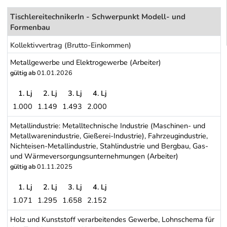
TischlereitechnikerIn - Schwerpunkt Modell- und
Formenbau
Kollektivvertrag (Brutto-Einkommen)
Metallgewerbe und Elektrogewerbe (Arbeiter)
gültig ab
01.01.2026
1. Lj
2. Lj
3. Lj
4. Lj
1.000
1.149
1.493
2.000
Metallgewerbe und Elektrogewerbe (Arbeiter)
Metallindustrie: Metalltechnische Industrie (Maschinen- und
Metallwarenindustrie, Gießerei-Industrie), Fahrzeugindustrie,
Nichteisen-Metallindustrie, Stahlindustrie und Bergbau, Gas-
und Wärmeversorgungsunternehmungen (Arbeiter)
gültig ab
01.11.2025
1. Lj
2. Lj
3. Lj
4. Lj
1.071
1.295
1.658
2.152
Metallindustrie: Metalltechnische Industrie (Maschinen- und Meta
Holz und Kunststoff verarbeitendes Gewerbe, Lohnschema für