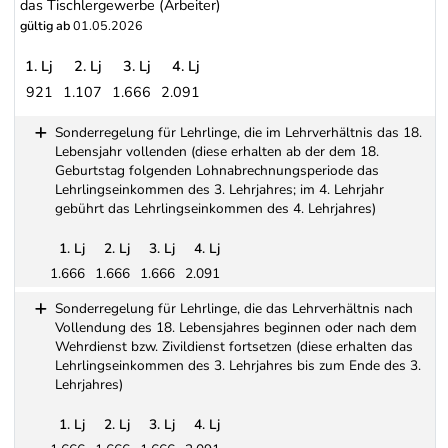
das Tischlergewerbe (Arbeiter)
gültig ab
01.05.2026
1. Lj
2. Lj
3. Lj
4. Lj
921
1.107
1.666
2.091
Holz und Kunststoff verarbeitendes Gewerbe, Lohnschema für das
Sonderregelung für Lehrlinge, die im Lehrverhältnis das 18.
Lebensjahr vollenden (diese erhalten ab der dem 18.
Geburtstag folgenden Lohnabrechnungsperiode das
Lehrlingseinkommen des 3. Lehrjahres; im 4. Lehrjahr
gebührt das Lehrlingseinkommen des 4. Lehrjahres)
1. Lj
2. Lj
3. Lj
4. Lj
1.666
1.666
1.666
2.091
Sonderregelung für Lehrlinge, die im Lehrverhältnis das 18. Le
Sonderregelung für Lehrlinge, die das Lehrverhältnis nach
Vollendung des 18. Lebensjahres beginnen oder nach dem
Wehrdienst bzw. Zivildienst fortsetzen (diese erhalten das
Lehrlingseinkommen des 3. Lehrjahres bis zum Ende des 3.
Lehrjahres)
1. Lj
2. Lj
3. Lj
4. Lj