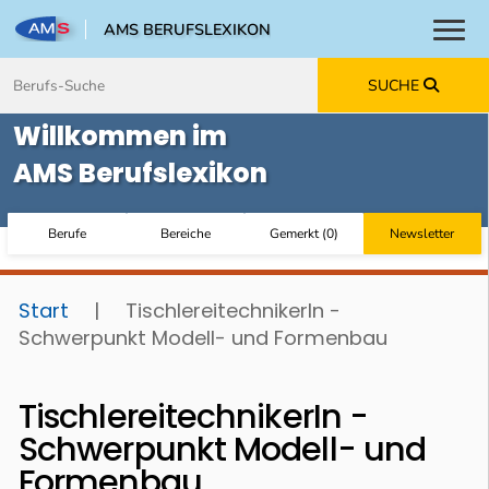
AMS BERUFSLEXIKON
Toggl
Zum Inhalt springen
Zum Navmenü springen
Zur Suche springen
Zur Footer springen
SUCHE
Willkommen im
AMS Berufslexikon
Berufe
Bereiche
Gemerkt
(
0
)
Newsletter
Start
|
TischlereitechnikerIn -
Schwerpunkt Modell- und Formenbau
TischlereitechnikerIn -
Schwerpunkt Modell- und
Formenbau