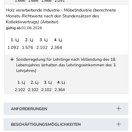
1.666
1.666
1.666
2.091
Sonderregelung für Lehrlinge, die das Lehrverhältnis nach Volle
Holz verarbeitende Industrie - Möbelindustrie (berechnete
Monats-Richtwerte nach den Stundensätzen des
Kollektivvertrags) (Arbeiter)
gültig ab
01.06.2026
1. Lj
2. Lj
3. Lj
4. Lj
1.092
1.576
2.102
2.364
Holz verarbeitende Industrie - Möbelindustrie (berechnete Monats
Sonderregelung für Lehrlinge nach Vollendung des 18.
Lebensjahres (erhalten das Lehrlingseinkommen des 3.
Lehrjahres)
1. Lj
2. Lj
3. Lj
4. Lj
2.102
2.102
2.102
2.364
Schwerpunkt Tabelle
Sonderregelung für Lehrlinge nach Vollendung des 18. Lebensjah
ANFORDERUNGEN
BESCHÄFTIGUNGSMÖGLICHKEITEN