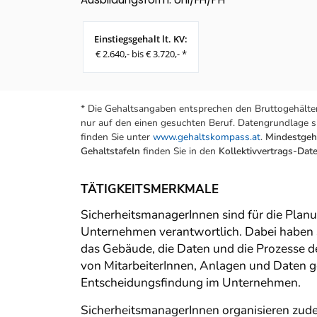
Einstiegsgehalt lt. KV:
€ 2.640,- bis € 3.720,- *
* Die Gehaltsangaben entsprechen den Bruttogehälter
nur auf den einen gesuchten Beruf. Datengrundlage si
finden Sie unter
www.gehaltskompass.at
.
Mindestgeha
Gehaltstafeln
finden Sie in den
Kollektivvertrags-Da
TÄTIGKEITSMERKMALE
SicherheitsmanagerInnen sind für die Pla
Unternehmen verantwortlich. Dabei haben sie
das Gebäude, die Daten und die Prozesse de
von MitarbeiterInnen, Anlagen und Daten gew
Entscheidungsfindung im Unternehmen.
SicherheitsmanagerInnen organisieren zudem