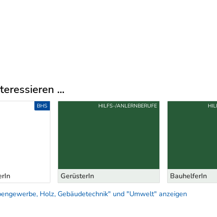
eressieren ...
BHS
HILFS-/ANLERNBERUFE
HIL
erIn
GerüsterIn
BauhelferIn
bengewerbe, Holz, Gebäudetechnik" und "Umwelt" anzeigen