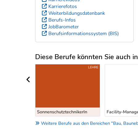
Karrierefotos
Weiterbildungsdatenbank
Berufs-Infos
JobBarometer
Berufsinformationssystem (BIS)
Diese Berufe könnten Sie auch int
Uber weitere Berufsvorschläge
S-/ANLERNBERUFE
LEHRE
vorheriger Bereich
SonnenschutztechnikerIn
Facility-Manag
Weitere Berufe aus den Bereichen "Bau, Baune