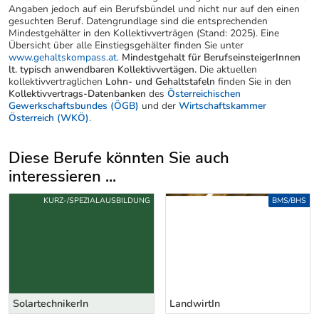
Angaben jedoch auf ein Berufsbündel und nicht nur auf den einen
gesuchten Beruf. Datengrundlage sind die entsprechenden
Mindestgehälter in den Kollektivverträgen (Stand: 2025). Eine
Übersicht über alle Einstiegsgehälter finden Sie unter
www.gehaltskompass.at
.
Mindestgehalt für BerufseinsteigerInnen
lt. typisch anwendbaren Kollektivvertägen.
Die aktuellen
kollektivvertraglichen
Lohn- und Gehaltstafeln
finden Sie in den
Kollektivvertrags-Datenbanken
des
Österreichischen
Gewerkschaftsbundes (ÖGB)
und der
Wirtschaftskammer
Österreich (WKÖ)
.
Diese Berufe könnten Sie auch
interessieren ...
Uber weitere Berufsvorschläge
AUSBILDUNG
BMS/BHS
LandwirtIn
EnergieberaterIn