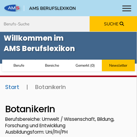
AMS BERUFSLEXIKON
Toggl
Zum Inhalt springen
Zum Navmenü springen
Zur Suche springen
Zur Footer springen
SUCHE
Willkommen im
AMS Berufslexikon
Berufe
Bereiche
Gemerkt
(
0
)
Newsletter
Start
|
BotanikerIn
BotanikerIn
Berufsbereiche: Umwelt / Wissenschaft, Bildung,
Forschung und Entwicklung
Ausbildungsform: Uni/FH/PH