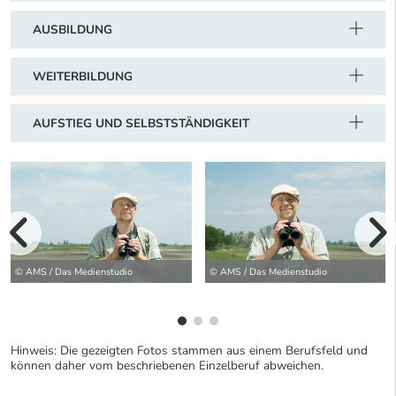
AUSBILDUNG
WEITERBILDUNG
AUFSTIEG UND SELBSTSTÄNDIGKEIT
vorherige Bilde
wei
© AMS / Das Medienstudio
© AMS / Das Medienstudio
Hinweis: Die gezeigten Fotos stammen aus einem Berufsfeld und
können daher vom beschriebenen Einzelberuf abweichen.