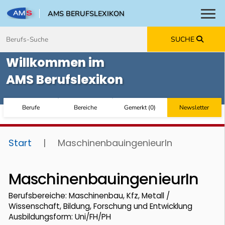
AMS BERUFSLEXIKON
Toggl
Zum Inhalt springen
Zum Navmenü springen
Zur Suche springen
Zur Footer springen
SUCHE
Willkommen im
AMS Berufslexikon
Berufe
Bereiche
Gemerkt
(
0
)
Newsletter
Start
|
MaschinenbauingenieurIn
MaschinenbauingenieurIn
Berufsbereiche: Maschinenbau, Kfz, Metall /
Wissenschaft, Bildung, Forschung und Entwicklung
Ausbildungsform: Uni/FH/PH