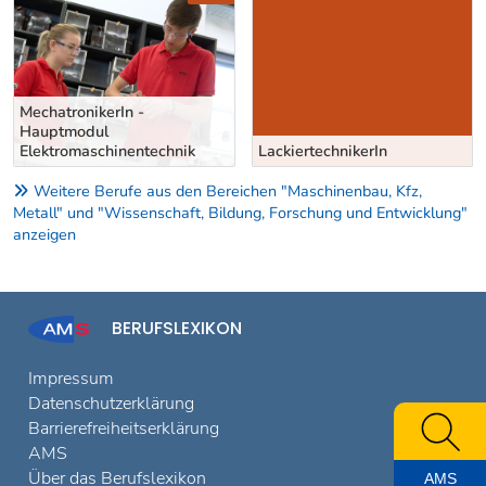
MechatronikerIn -
Hauptmodul
Elektromaschinentechnik
LackiertechnikerIn
Weitere Berufe aus den Bereichen "Maschinenbau, Kfz,
Metall" und "Wissenschaft, Bildung, Forschung und Entwicklung"
anzeigen
BERUFSLEXIKON
Impressum
Datenschutzerklärung
Barrierefreiheitserklärung
AMS
Über das Berufslexikon
AMS