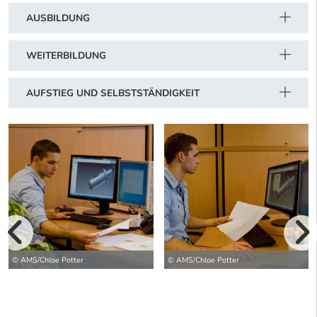
AUSBILDUNG
WEITERBILDUNG
AUFSTIEG UND SELBSTSTÄNDIGKEIT
vorherige Bilde
wei
© AMS/Chloe Potter
© AMS/Chloe Potter