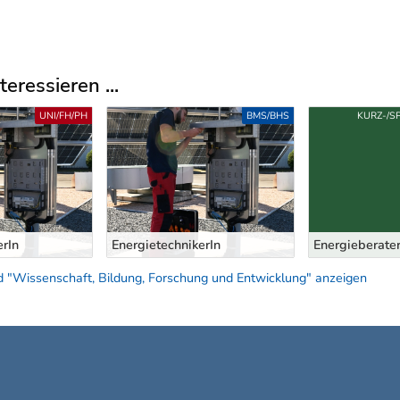
eressieren ...
UNI/FH/PH
BMS/BHS
KURZ-/S
erIn
EnergietechnikerIn
Energieberater
 "Wissenschaft, Bildung, Forschung und Entwicklung" anzeigen