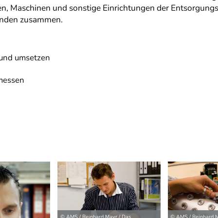
 Maschinen und sonstige Einrichtungen der Entsorgungste
änden zusammen.
und umsetzen
 messen
© AMS / Reinhard Mayr / Das
© AMS / Reinhard M