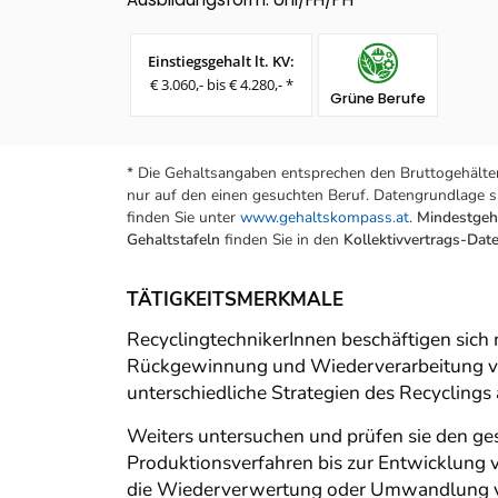
Einstiegsgehalt lt. KV:
€ 3.060,- bis € 4.280,- *
Grüne Berufe
* Die Gehaltsangaben entsprechen den Bruttogehälter
nur auf den einen gesuchten Beruf. Datengrundlage si
finden Sie unter
www.gehaltskompass.at
.
Mindestgeha
Gehaltstafeln
finden Sie in den
Kollektivvertrags-Da
TÄTIGKEITSMERKMALE
RecyclingtechnikerInnen beschäftigen sic
Rückgewinnung und Wiederverarbeitung von 
unterschiedliche Strategien des Recyclings
Weiters untersuchen und prüfen sie den g
Produktionsverfahren bis zur Entwicklung 
die Wiederverwertung oder Umwandlung von