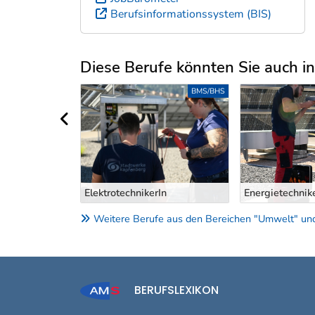
Berufsinformationssystem (BIS)
Diese Berufe könnten Sie auch int
Uber weitere Berufsvorschläge
LEHRE
BMS/BHS
vorheriger Bereich
tion und
iche
innung
ElektrotechnikerIn
Energietechnik
Weitere Berufe aus den Bereichen "Umwelt" und
BERUFSLEXIKON