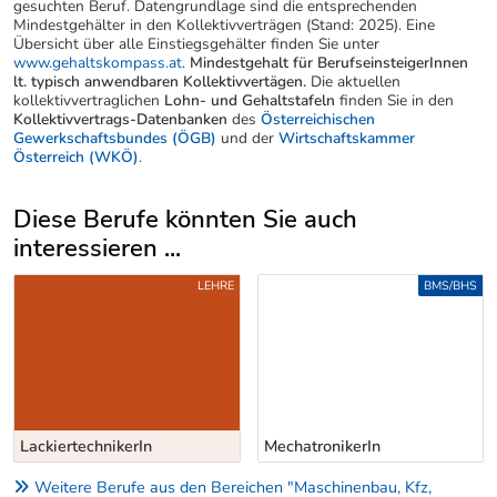
gesuchten Beruf. Datengrundlage sind die entsprechenden
Mindestgehälter in den Kollektivverträgen (Stand: 2025). Eine
Übersicht über alle Einstiegsgehälter finden Sie unter
www.gehaltskompass.at
.
Mindestgehalt für BerufseinsteigerInnen
lt. typisch anwendbaren Kollektivvertägen.
Die aktuellen
kollektivvertraglichen
Lohn- und Gehaltstafeln
finden Sie in den
Kollektivvertrags-Datenbanken
des
Österreichischen
Gewerkschaftsbundes (ÖGB)
und der
Wirtschaftskammer
Österreich (WKÖ)
.
Diese Berufe könnten Sie auch
interessieren ...
Uber weitere Berufsvorschläge
LEHRE
BMS/BHS
LackiertechnikerIn
MechatronikerIn
Weitere Berufe aus den Bereichen "Maschinenbau, Kfz,