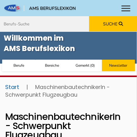
AMS BERUFSLEXIKON
Toggl
Zum Inhalt springen
Zum Navmenü springen
Zur Suche springen
Zur Footer springen
SUCHE
Willkommen im
AMS Berufslexikon
Berufe
Bereiche
Gemerkt
(
0
)
Newsletter
Start
|
MaschinenbautechnikerIn -
Schwerpunkt Flugzeugbau
MaschinenbautechnikerIn
- Schwerpunkt
Flugzeugbau