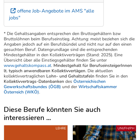
offene Job-Angebote im AMS "alle
jobs"
* Die Gehaltsangaben entsprechen den Bruttogehältern bzw
Bruttolöhnen beim Berufseinstieg. Achtung: meist beziehen sich die
Angaben jedoch auf ein Berufsbündel und nicht nur auf den einen
gesuchten Beruf. Datengrundlage sind die entsprechenden
Mindestgehälter in den Kollektivverträgen (Stand: 2025). Eine
Übersicht über alle Einstiegsgehälter finden Sie unter
www.gehaltskompass.at
.
Mindestgehalt für BerufseinsteigerInnen
lt. typisch anwendbaren Kollektivvertägen.
Die aktuellen
kollektivvertraglichen
Lohn- und Gehaltstafeln
finden Sie in den
Kollektivvertrags-Datenbanken
des
Österreichischen
Gewerkschaftsbundes (ÖGB)
und der
Wirtschaftskammer
Österreich (WKÖ)
.
Diese Berufe könnten Sie auch
interessieren ...
Uber weitere Berufsvorschläge
LEHRE
UNI/FH/PH