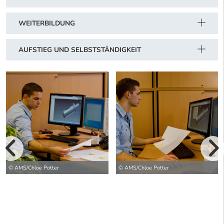
WEITERBILDUNG
AUFSTIEG UND SELBSTSTÄNDIGKEIT
vorherige Bilde
wei
© AMS/Chloe Potter
© AMS/Chloe Potter