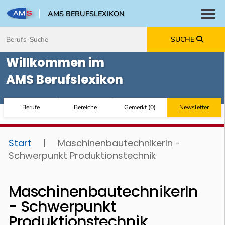
AMS BERUFSLEXIKON
Toggl
Zum Inhalt springen
Zum Navmenü springen
Zur Suche springen
Zur Footer springen
SUCHE
Willkommen im
AMS Berufslexikon
Berufe
Bereiche
Gemerkt
(
0
)
Newsletter
Start
|
MaschinenbautechnikerIn -
Schwerpunkt Produktionstechnik
MaschinenbautechnikerIn
- Schwerpunkt
Produktionstechnik