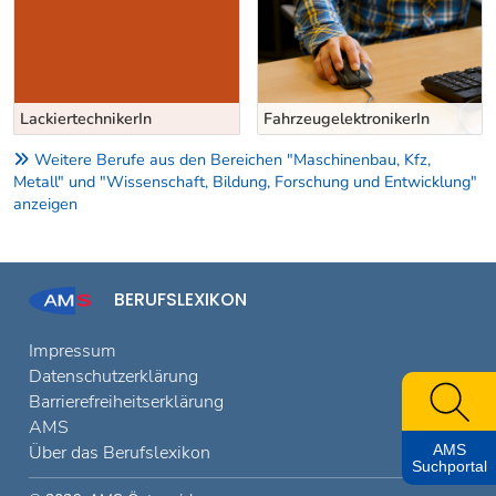
LackiertechnikerIn
FahrzeugelektronikerIn
Weitere Berufe aus den Bereichen "Maschinenbau, Kfz,
Metall" und "Wissenschaft, Bildung, Forschung und Entwicklung"
anzeigen
BERUFSLEXIKON
Impressum
Datenschutzerklärung
Barrierefreiheitserklärung
AMS
Über das Berufslexikon
AMS
Suchportal