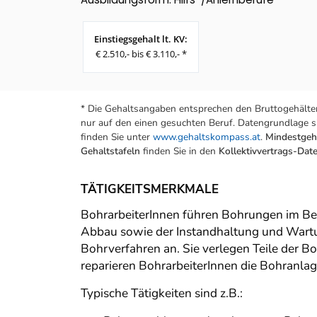
Einstiegsgehalt lt. KV:
€ 2.510,- bis € 3.110,- *
* Die Gehaltsangaben entsprechen den Bruttogehälter
nur auf den einen gesuchten Beruf. Datengrundlage si
finden Sie unter
www.gehaltskompass.at
.
Mindestgeha
Gehaltstafeln
finden Sie in den
Kollektivvertrags-Da
TÄTIGKEITSMERKMALE
BohrarbeiterInnen führen Bohrungen im Be
Abbau sowie der Instandhaltung und Wartu
Bohrverfahren an. Sie verlegen Teile der 
reparieren BohrarbeiterInnen die Bohranla
Typische Tätigkeiten sind z.B.: