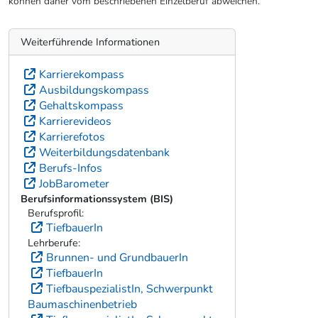
können daher vom beschriebenen Einzelberuf abweichen.
Weiterführende Informationen
Karrierekompass
Ausbildungskompass
Gehaltskompass
Karrierevideos
Karrierefotos
Weiterbildungsdatenbank
Berufs-Infos
JobBarometer
Berufsinformationssystem (BIS)
Berufsprofil:
TiefbauerIn
Lehrberufe:
Brunnen- und GrundbauerIn
TiefbauerIn
TiefbauspezialistIn, Schwerpunkt
Baumaschinenbetrieb