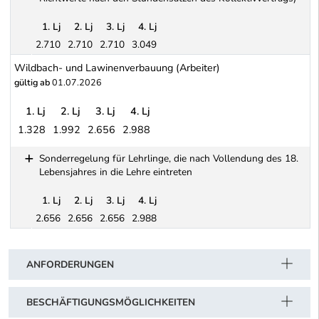
1. Lj
2. Lj
3. Lj
4. Lj
2.710
2.710
2.710
3.049
Sonderregelung für Lehrlinge, die nach Vollendung des 18. Leben
Wildbach- und Lawinenverbauung (Arbeiter)
gültig ab
01.07.2026
1. Lj
2. Lj
3. Lj
4. Lj
1.328
1.992
2.656
2.988
Wildbach- und Lawinenverbauung (Arbeiter)
Sonderregelung für Lehrlinge, die nach Vollendung des 18.
Lebensjahres in die Lehre eintreten
1. Lj
2. Lj
3. Lj
4. Lj
2.656
2.656
2.656
2.988
Schwerpunkt Tabelle
Sonderregelung für Lehrlinge, die nach Vollendung des 18. Lebens
ANFORDERUNGEN
BESCHÄFTIGUNGSMÖGLICHKEITEN