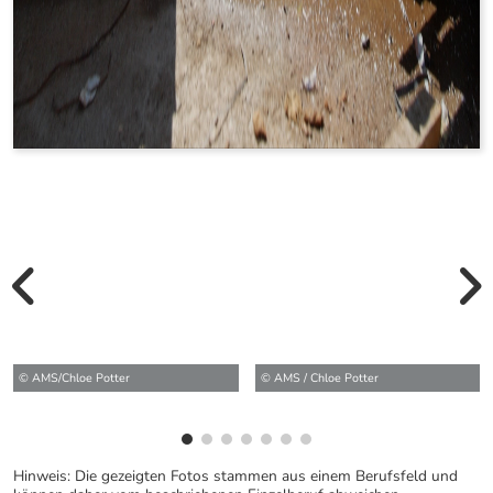
vorherige Bilde
wei
© AMS/Chloe Potter
© AMS / Chloe Potter
Hinweis: Die gezeigten Fotos stammen aus einem Berufsfeld und