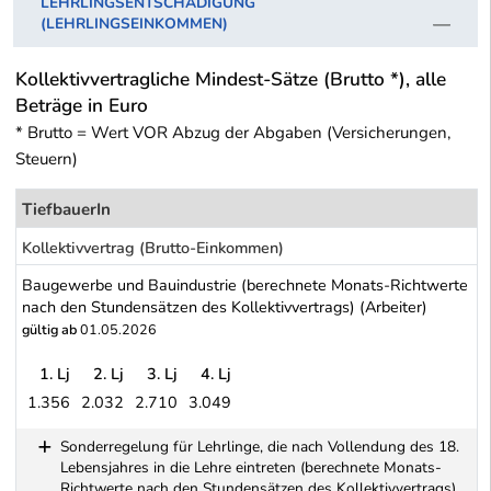
LEHRLINGSENTSCHÄDIGUNG
(LEHRLINGSEINKOMMEN)
Kollektivvertragliche Mindest-Sätze (Brutto *), alle
Beträge in Euro
* Brutto = Wert VOR Abzug der Abgaben (Versicherungen,
Steuern)
TiefbauerIn
Kollektivvertrag (Brutto-Einkommen)
Baugewerbe und Bauindustrie (berechnete Monats-Richtwerte
nach den Stundensätzen des Kollektivvertrags) (Arbeiter)
gültig ab
01.05.2026
1. Lj
2. Lj
3. Lj
4. Lj
1.356
2.032
2.710
3.049
Baugewerbe und Bauindustrie (berechnete Monats-Richtwerte nach
Sonderregelung für Lehrlinge, die nach Vollendung des 18.
Lebensjahres in die Lehre eintreten (berechnete Monats-
Richtwerte nach den Stundensätzen des Kollektivvertrags)