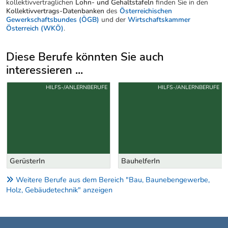
kollektivvertraglichen
Lohn- und Gehaltstafeln
finden Sie in den
Kollektivvertrags-Datenbanken
des
Österreichischen
Gewerkschaftsbundes (ÖGB)
und der
Wirtschaftskammer
Österreich (WKÖ)
.
Diese Berufe könnten Sie auch
interessieren ...
Uber weitere Berufsvorschläge
HILFS-/ANLERNBERUFE
HILFS-/ANLERNBERUFE
GerüsterIn
BauhelferIn
Weitere Berufe aus dem Bereich "Bau, Baunebengewerbe,
Holz, Gebäudetechnik" anzeigen