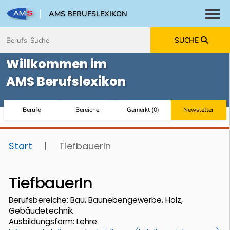
AMS BERUFSLEXIKON
Toggl
Zum Inhalt springen
Zum Navmenü springen
Zur Suche springen
Zur Footer springen
SUCHE
Willkommen im
AMS Berufslexikon
Berufe
Bereiche
Gemerkt
(
0
)
Newsletter
Start
|
TiefbauerIn
TiefbauerIn
Berufsbereiche: Bau, Baunebengewerbe, Holz,
Gebäudetechnik
Ausbildungsform: Lehre