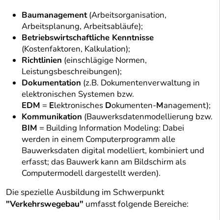
Baumanagement
(Arbeitsorganisation,
Arbeitsplanung, Arbeitsabläufe);
Betriebswirtschaftliche Kenntnisse
(Kostenfaktoren, Kalkulation);
Richtlinien
(einschlägige Normen,
Leistungsbeschreibungen);
Dokumentation
(z.B. Dokumentenverwaltung in
elektronischen Systemen bzw.
EDM
=
E
lektronisches
D
okumenten-
M
anagement);
Kommunikation
(Bauwerksdatenmodellierung bzw.
BIM
= Building Information Modeling: Dabei
werden in einem Computerprogramm alle
Bauwerksdaten digital modelliert, kombiniert und
erfasst; das Bauwerk kann am Bildschirm als
Computermodell dargestellt werden).
Die spezielle Ausbildung im Schwerpunkt
"Verkehrswegebau"
umfasst folgende Bereiche: