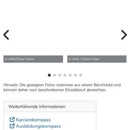
vorherige Bilde
wei
© AMS/Chloe Potter
© AMS / Chloe Potter
Hinweis: Die gezeigten Fotos stammen aus einem Berufsfeld und
können daher vom beschriebenen Einzelberuf abweichen.
Weiterführende Informationen
Karrierekompass
Ausbildungskompass