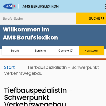
AMS BERUFSLEXIKON
Zum Inhalt springen
Zum Navmenü springen
Zur Suche springen
Zur Footer springen
SUCHE
Willkommen im
AMS Berufslexikon
Berufe
Bereiche
Gemerkt
(
0
)
Newsletter
Start
|
TiefbauspezialistIn - Schwerpunkt
Verkehrswegebau
TiefbauspezialistIn -
Schwerpunkt
Verkehrswegebau