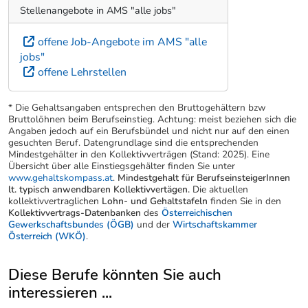
Tunnelbautechnik
TiefbauspezialistIn, Schwerpunkt
Verkehrswegebau
Stellenangebote in AMS "alle jobs"
offene Job-Angebote im AMS "alle
jobs"
offene Lehrstellen
* Die Gehaltsangaben entsprechen den Bruttogehältern bzw
Bruttolöhnen beim Berufseinstieg. Achtung: meist beziehen sich die
Angaben jedoch auf ein Berufsbündel und nicht nur auf den einen
gesuchten Beruf. Datengrundlage sind die entsprechenden
Mindestgehälter in den Kollektivverträgen (Stand: 2025). Eine
Übersicht über alle Einstiegsgehälter finden Sie unter
www.gehaltskompass.at
.
Mindestgehalt für BerufseinsteigerInnen
lt. typisch anwendbaren Kollektivvertägen.
Die aktuellen
kollektivvertraglichen
Lohn- und Gehaltstafeln
finden Sie in den
Kollektivvertrags-Datenbanken
des
Österreichischen
Gewerkschaftsbundes (ÖGB)
und der
Wirtschaftskammer
Österreich (WKÖ)
.