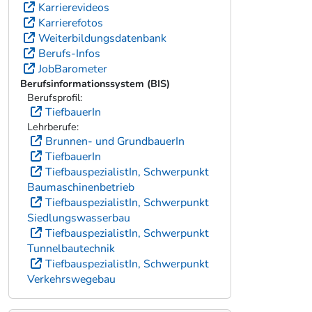
Weiterführende Informationen
Karrierekompass
Ausbildungskompass
Gehaltskompass
Karrierevideos
Karrierefotos
Weiterbildungsdatenbank
Berufs-Infos
JobBarometer
Berufsinformationssystem (BIS)
Berufsprofil:
TiefbauerIn
Lehrberufe:
Brunnen- und GrundbauerIn
TiefbauerIn
TiefbauspezialistIn, Schwerpunkt
Baumaschinenbetrieb
TiefbauspezialistIn, Schwerpunkt
Siedlungswasserbau
TiefbauspezialistIn, Schwerpunkt