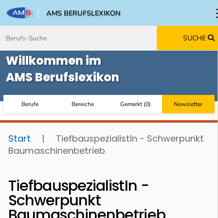
AMS BERUFSLEXIKON
Zum Inhalt springen
Zum Navmenü springen
Zur Suche springen
Zur Footer springen
SUCHE
Willkommen im
AMS Berufslexikon
Berufe
Bereiche
Gemerkt
(
0
)
Newsletter
Start
|
TiefbauspezialistIn - Schwerpunkt
Baumaschinenbetrieb
TiefbauspezialistIn -
Schwerpunkt
Baumaschinenbetrieb