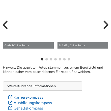
vorherige Bilde
wei
© AMS / Chloe Potter
© AMS/Chloe Potter
Hinweis: Die gezeigten Fotos stammen aus einem Berufsfeld und
können daher vom beschriebenen Einzelberuf abweichen.