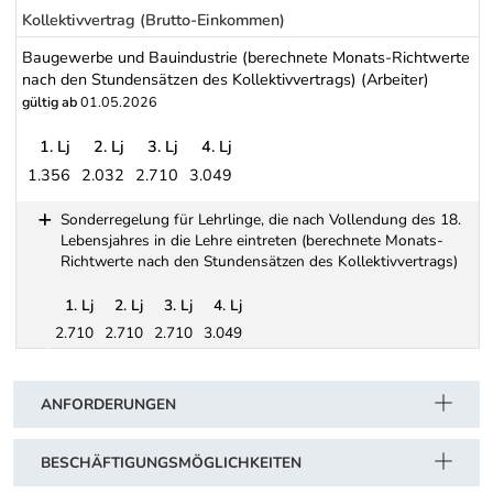
Kollektivvertrag (Brutto-Einkommen)
Baugewerbe und Bauindustrie (berechnete Monats-Richtwerte
nach den Stundensätzen des Kollektivvertrags) (Arbeiter)
gültig ab
01.05.2026
1. Lj
2. Lj
3. Lj
4. Lj
1.356
2.032
2.710
3.049
Baugewerbe und Bauindustrie (berechnete Monats-Richtwerte nach
Sonderregelung für Lehrlinge, die nach Vollendung des 18.
Lebensjahres in die Lehre eintreten (berechnete Monats-
Richtwerte nach den Stundensätzen des Kollektivvertrags)
1. Lj
2. Lj
3. Lj
4. Lj
2.710
2.710
2.710
3.049
Schwerpunkt Tabelle
Sonderregelung für Lehrlinge, die nach Vollendung des 18. Leben
ANFORDERUNGEN
BESCHÄFTIGUNGSMÖGLICHKEITEN