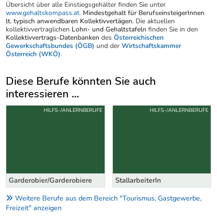
Übersicht über alle Einstiegsgehälter finden Sie unter
www.gehaltskompass.at
.
Mindestgehalt für BerufseinsteigerInnen
lt. typisch anwendbaren Kollektivvertägen.
Die aktuellen
kollektivvertraglichen
Lohn- und Gehaltstafeln
finden Sie in den
Kollektivvertrags-Datenbanken
des
Österreichischen
Gewerkschaftsbundes (ÖGB)
und der
Wirtschaftskammer
Österreich (WKÖ)
.
Diese Berufe könnten Sie auch
interessieren ...
Uber weitere Berufsvorschläge
HILFS-/ANLERNBERUFE
HILFS-/ANLERNBERUFE
Garderobier/Garderobiere
StallarbeiterIn
Weitere Berufe aus dem Bereich "Tourismus, Gastgewerbe,
Freizeit" anzeigen