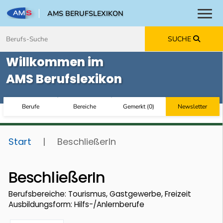
AMS BERUFSLEXIKON
Toggl
Zum Inhalt springen
Zum Navmenü springen
Zur Suche springen
Zur Footer springen
SUCHE
Willkommen im
AMS Berufslexikon
Berufe
Bereiche
Gemerkt
(
0
)
Newsletter
Start
|
BeschließerIn
BeschließerIn
Berufsbereiche: Tourismus, Gastgewerbe, Freizeit
Ausbildungsform: Hilfs-/Anlernberufe