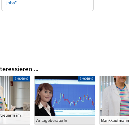
jobs"
eressieren ...
BMS/BHS
BMS/BHS
treuerIn im
AnlageberaterIn
Bankkaufmann/