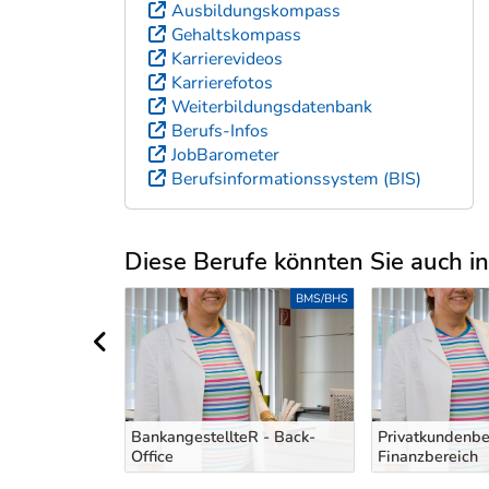
Ausbildungskompass
Gehaltskompass
Karrierevideos
Karrierefotos
Weiterbildungsdatenbank
Berufs-Infos
JobBarometer
Berufsinformationssystem (BIS)
Diese Berufe könnten Sie auch int
Uber weitere Berufsvorschläge
S-/ANLERNBERUFE
BMS/BHS
vorheriger Bereich
BankangestellteR - Back-
Privatkundenbe
Office
Finanzbereich