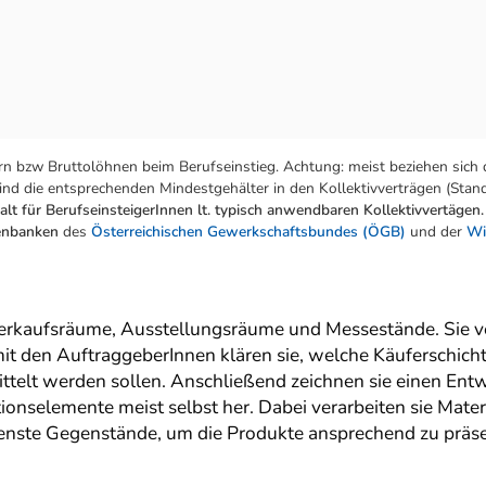
n bzw Bruttolöhnen beim Berufseinstieg. Achtung: meist beziehen sich 
nd die entsprechenden Mindestgehälter in den Kollektivverträgen (Stand:
lt für BerufseinsteigerInnen lt. typisch anwendbaren Kollektivvertägen.
tenbanken
des
Österreichischen Gewerkschaftsbundes (ÖGB)
und der
Wi
Verkaufsräume, Ausstellungsräume und Messestände. Sie v
it den AuftraggeberInnen klären sie, welche Käuferschic
ttelt werden sollen. Anschließend zeichnen sie einen Entwu
onselemente meist selbst her. Dabei verarbeiten sie Materi
enste Gegenstände, um die Produkte ansprechend zu präse