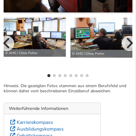
vorherige Bilde
© AMS / Chloe Potter
wei
© AMS / Chloe Potter
Hinweis: Die gezeigten Fotos stammen aus einem Berufsfeld und
können daher vom beschriebenen Einzelberuf abweichen.
Weiterführende Informationen
Karrierekompass
Ausbildungskompass
Gehaltskompass