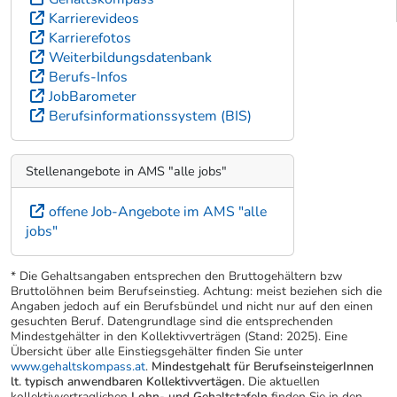
Karrierevideos
Karrierefotos
Weiterbildungsdatenbank
Berufs-Infos
JobBarometer
Berufsinformationssystem (BIS)
Stellenangebote in AMS "alle jobs"
offene Job-Angebote im AMS "alle
jobs"
* Die Gehaltsangaben entsprechen den Bruttogehältern bzw
Bruttolöhnen beim Berufseinstieg. Achtung: meist beziehen sich die
Angaben jedoch auf ein Berufsbündel und nicht nur auf den einen
gesuchten Beruf. Datengrundlage sind die entsprechenden
Mindestgehälter in den Kollektivverträgen (Stand: 2025). Eine
Übersicht über alle Einstiegsgehälter finden Sie unter
www.gehaltskompass.at
.
Mindestgehalt für BerufseinsteigerInnen
lt. typisch anwendbaren Kollektivvertägen.
Die aktuellen
kollektivvertraglichen
Lohn- und Gehaltstafeln
finden Sie in den