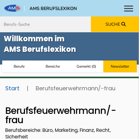
AMS BERUFSLEXIKON
Toggl
Zum Inhalt springen
Zum Navmenü springen
Zur Suche springen
Zur Footer springen
SUCHE
Willkommen im
AMS Berufslexikon
Berufe
Bereiche
Gemerkt
(
0
)
Newsletter
Start
|
Berufsfeuerwehrmann/-frau
Berufsfeuerwehrmann/-
frau
Berufsbereiche: Büro, Marketing, Finanz, Recht,
Sicherheit