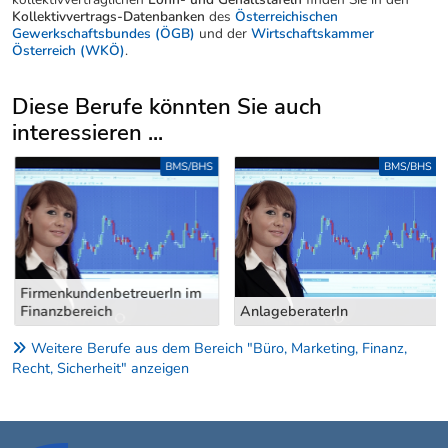
Kollektivvertrags-Datenbanken
des
Österreichischen
Gewerkschaftsbundes (ÖGB)
und der
Wirtschaftskammer
Österreich (WKÖ)
.
Diese Berufe könnten Sie auch
interessieren ...
Uber weitere Berufsvorschläge
BMS/BHS
BMS/BHS
FirmenkundenbetreuerIn im
Finanzbereich
AnlageberaterIn
Weitere Berufe aus dem Bereich "Büro, Marketing, Finanz,
Recht, Sicherheit" anzeigen