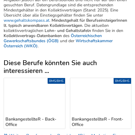
gesuchten Beruf. Datengrundlage sind die entsprechenden
Mindestgehälter in den Kollektivverträgen (Stand: 2025). Eine
Übersicht über alle Einstiegsgehälter finden Sie unter
www.gehaltskompass.at
.
Mindestgehalt für BerufseinsteigerInnen
lt. typisch anwendbaren Kollektivvertägen.
Die aktuellen
kollektivvertraglichen
Lohn- und Gehaltstafeln
finden Sie in den
Kollektivvertrags-Datenbanken
des
Österreichischen
Gewerkschaftsbundes (ÖGB)
und der
Wirtschaftskammer
Österreich (WKÖ)
.
Diese Berufe könnten Sie auch
interessieren ...
Uber weitere Berufsvorschläge
BMS/BHS
BMS/BHS
BankangestellteR - Back-
BankangestellteR - Front-
Office
Office