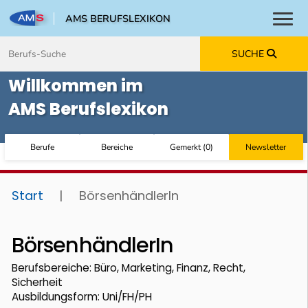
AMS BERUFSLEXIKON
Toggl
Zum Inhalt springen
Zum Navmenü springen
Zur Suche springen
Zur Footer springen
SUCHE
Willkommen im
AMS Berufslexikon
Berufe
Bereiche
Gemerkt
(
0
)
Newsletter
Start
|
BörsenhändlerIn
BörsenhändlerIn
Berufsbereiche: Büro, Marketing, Finanz, Recht,
Sicherheit
Ausbildungsform: Uni/FH/PH