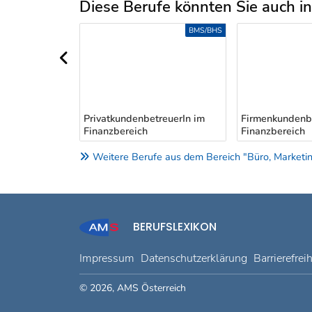
Diese Berufe könnten Sie auch int
Uber weitere Berufsvorschläge
BMS/BHS
BMS/BHS
vorheriger Bereich
R - Front-
PrivatkundenbetreuerIn im
Firmenkundenbe
Finanzbereich
Finanzbereich
Weitere Berufe aus dem Bereich "Büro, Marketing
BERUFSLEXIKON
Impressum
Datenschutzerklärung
Barrierefrei
© 2026, AMS Österreich