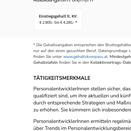
Einstiegsgehalt lt. KV:
€ 2.800,- bis € 4.280,- *
* Die Gehaltsangaben entsprechen den Bruttogehälter
nur auf den einen gesuchten Beruf. Datengrundlage si
finden Sie unter
www.gehaltskompass.at
.
Mindestgeha
Gehaltstafeln
finden Sie in den
Kollektivvertrags-Da
TÄTIGKEITSMERKMALE
PersonalentwicklerInnen stellen sicher, da
qualifiziert sind, um ihre aktuellen und k
durch entsprechende Strategien und Maßna
zu erhöhen. Sie kümmern sich insbesonde
PersonalentwicklerInnen ermitteln regelm
über Trends im Personalentwicklungsberei