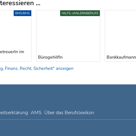
eressieren ...
BMS/BHS
HILFS-/ANLERNBERUFE
treuerIn im
BürogehilfIn
Bankkaufmann/
, Finanz, Recht, Sicherheit" anzeigen
heitserklärung
AMS
Über das Berufslexikon