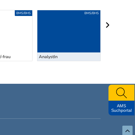
BMS/BHS
BMS/BHS
nächster Berei
-frau
AnalystIn
Anlageberate
AMS
Suchportal