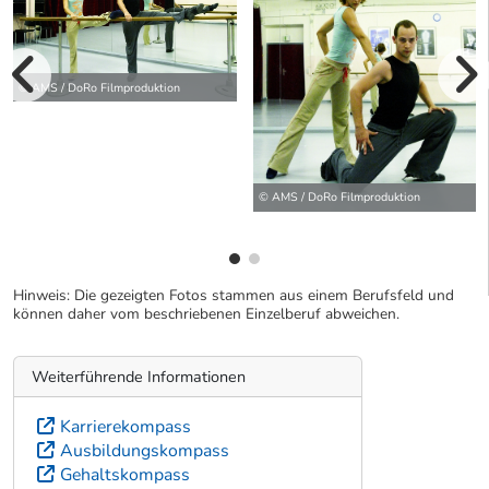
vorherige Bilde
© AMS / DoRo Filmproduktion
wei
© AMS / DoRo Filmproduktion
Hinweis: Die gezeigten Fotos stammen aus einem Berufsfeld und
können daher vom beschriebenen Einzelberuf abweichen.
Weiterführende Informationen
Karrierekompass
Ausbildungskompass
Gehaltskompass