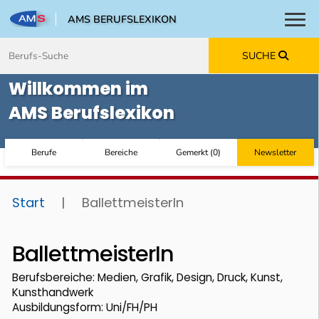
AMS BERUFSLEXIKON
Toggl
Zum Inhalt springen
Zum Navmenü springen
Zur Suche springen
Zur Footer springen
SUCHE
Willkommen im
AMS Berufslexikon
Berufe
Bereiche
Gemerkt
(
0
)
Newsletter
Start
|
BallettmeisterIn
BallettmeisterIn
Berufsbereiche: Medien, Grafik, Design, Druck, Kunst,
Kunsthandwerk
Ausbildungsform: Uni/FH/PH