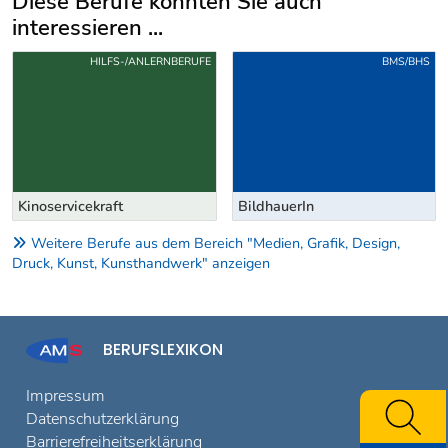
Diese Berufe könnten Sie auch
interessieren ...
Uber weitere Berufsvorschläge
HILFS-/ANLERNBERUFE
BMS/BHS
Kinoservicekraft
BildhauerIn
Weitere Berufe aus dem Bereich "Medien, Grafik, Design,
Druck, Kunst, Kunsthandwerk" anzeigen
BERUFSLEXIKON
Impressum
Datenschutzerklärung
Barrierefreiheitserklärung