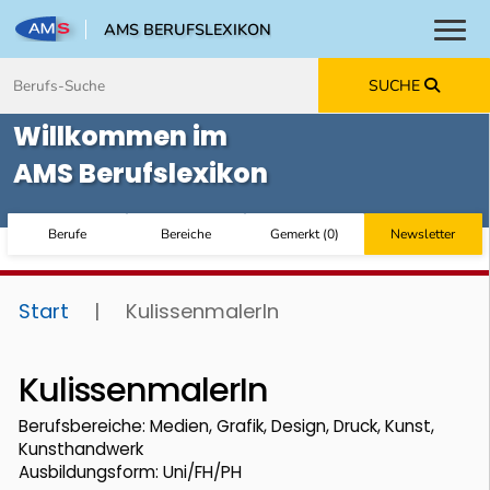
AMS BERUFSLEXIKON
Toggl
Zum Inhalt springen
Zum Navmenü springen
Zur Suche springen
Zur Footer springen
SUCHE
Willkommen im
AMS Berufslexikon
Berufe
Bereiche
Gemerkt
(
0
)
Newsletter
Start
|
KulissenmalerIn
KulissenmalerIn
Berufsbereiche: Medien, Grafik, Design, Druck, Kunst,
Kunsthandwerk
Ausbildungsform: Uni/FH/PH