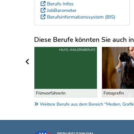
Berufs-Infos
JobBarometer
Berufsinformationssystem (BIS)
Diese Berufe könnten Sie auch int
Uber weitere Berufsvorschläge
S-/ANLERNBERUFE
HILFS-/ANLERNBERUFE
vorheriger Bereich
FilmvorführerIn
FotografIn
Weitere Berufe aus dem Bereich "Medien, Grafik