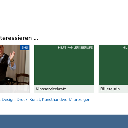
eressieren ...
BHS
HILFS-/ANLERNBERUFE
HIL
Kinoservicekraft
BilleteurIn
, Design, Druck, Kunst, Kunsthandwerk" anzeigen