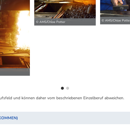
© AMS/Chloe Potte
© AMS/Chloe Potter
ilder
ufsfeld und können daher vom beschriebenen Einzelberuf abweichen.
NKOMMEN)