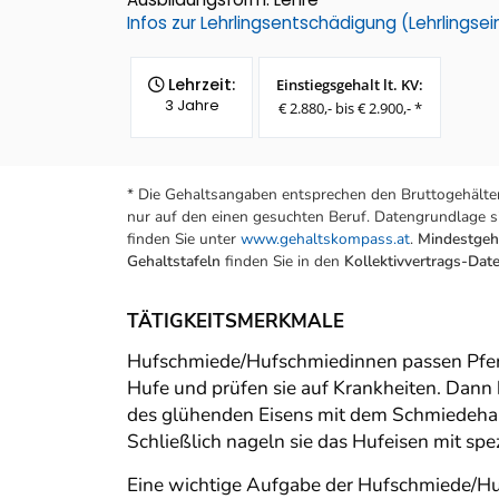
Infos zur Lehrlingsentschädigung (Lehrlings
Lehrzeit:
Einstiegsgehalt lt. KV:
3 Jahre
€ 2.880,- bis € 2.900,- *
* Die Gehaltsangaben entsprechen den Bruttogehälter
nur auf den einen gesuchten Beruf. Datengrundlage si
finden Sie unter
www.gehaltskompass.at
.
Mindestgeha
Gehaltstafeln
finden Sie in den
Kollektivvertrags-Da
TÄTIGKEITSMERKMALE
Hufschmiede/Hufschmiedinnen passen Pferde
Hufe und prüfen sie auf Krankheiten. Dann 
des glühenden Eisens mit dem Schmiedeham
Schließlich nageln sie das Hufeisen mit sp
Eine wichtige Aufgabe der Hufschmiede/Huf