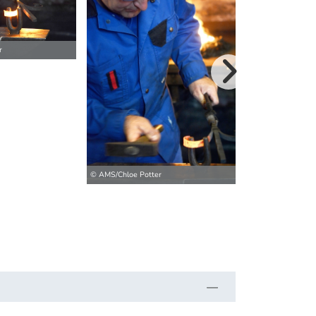
r
© AMS/Chloe Pott
weitere Bilder>
© AMS/Chloe Potter