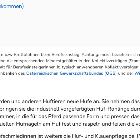
einkommen)
n bzw Bruttolöhnen beim Berufseinstieg. Achtung: meist beziehen sich 
nd die entsprechenden Mindestgehälter in den Kollektivverträgen (Stand:
lt für BerufseinsteigerInnen lt. typisch anwendbaren Kollektivvertägen.
tenbanken
des
Österreichischen Gewerkschaftsbundes (ÖGB)
und der
Wi
n und anderen Huftieren neue Hufe an. Sie nehmen das al
bringen sie die industriell vorgefertigten Huf-Rohlinge du
mer, in die für das Pferd passende Form und pressen das
eziellen Hufnägeln am Huf fest und raspeln und feilen die 
schmiedinnen ist weiters die Huf- und Klauenpflege bei 