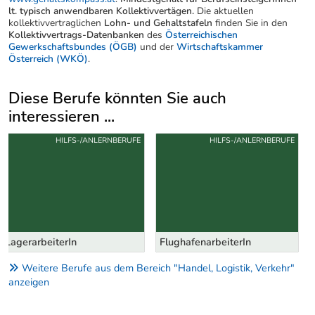
lt. typisch anwendbaren Kollektivvertägen.
Die aktuellen
kollektivvertraglichen
Lohn- und Gehaltstafeln
finden Sie in den
Kollektivvertrags-Datenbanken
des
Österreichischen
Gewerkschaftsbundes (ÖGB)
und der
Wirtschaftskammer
Österreich (WKÖ)
.
Diese Berufe könnten Sie auch
interessieren ...
Uber weitere Berufsvorschläge
HILFS-/ANLERNBERUFE
HILFS-/ANLERNBERUFE
FlughafenarbeiterIn
AltwarenhändlerIn
Weitere Berufe aus dem Bereich "Handel, Logistik, Verkehr"
anzeigen