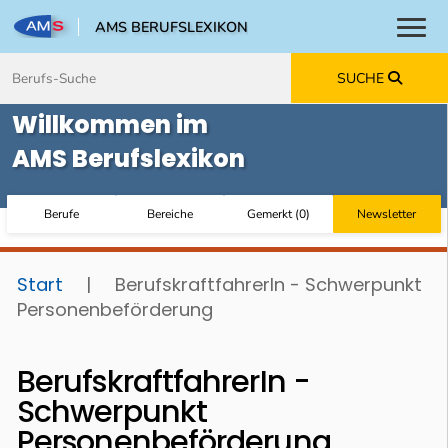
AMS BERUFSLEXIKON
Toggl
Zum Inhalt springen
Zum Navmenü springen
Zur Suche springen
Zur Footer springen
SUCHE
Willkommen im
AMS Berufslexikon
Berufe
Bereiche
Gemerkt
(
0
)
Newsletter
Start
|
BerufskraftfahrerIn - Schwerpunkt
Personenbeförderung
BerufskraftfahrerIn -
Schwerpunkt
Personenbeförderung