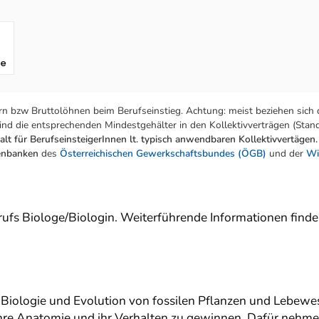
fe
n bzw Bruttolöhnen beim Berufseinstieg. Achtung: meist beziehen sich 
nd die entsprechenden Mindestgehälter in den Kollektivverträgen (Stand:
lt für BerufseinsteigerInnen lt. typisch anwendbaren Kollektivvertägen.
tenbanken
des
Österreichischen Gewerkschaftsbundes (ÖGB)
und der
Wi
erufs Biologe/Biologin. Weiterführende Informationen find
r Biologie und Evolution von fossilen Pflanzen und Lebew
ihre Anatomie und ihr Verhalten zu gewinnen. Dafür neh