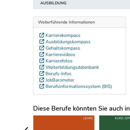
AUSBILDUNG
Weiterführende Informationen
Karrierekompass
Ausbildungskompass
Gehaltskompass
Karrierevideos
Karrierefotos
Weiterbildungsdatenbank
Berufs-Infos
JobBarometer
Berufsinformationssystem (BIS)
Diese Berufe könnten Sie auch int
Uber weitere Berufsvorschläge
UNI/FH/PH
LEHRE
KURZ-/SP