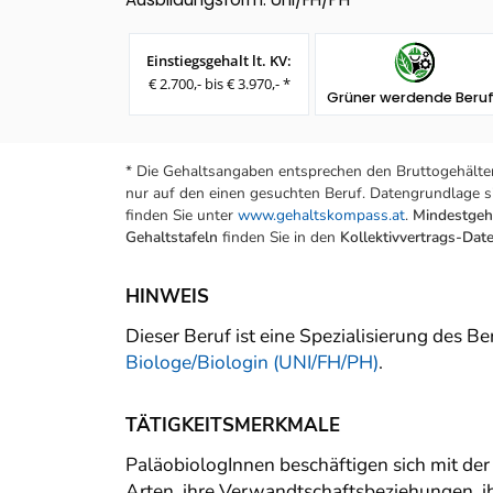
Einstiegsgehalt lt. KV:
€ 2.700,- bis € 3.970,- *
Grüner werdende Beru
* Die Gehaltsangaben entsprechen den Bruttogehälter
nur auf den einen gesuchten Beruf. Datengrundlage si
finden Sie unter
www.gehaltskompass.at
.
Mindestgeha
Gehaltstafeln
finden Sie in den
Kollektivvertrags-Da
HINWEIS
Dieser Beruf ist eine Spezialisierung des B
Biologe/Biologin (UNI/FH/PH)
.
TÄTIGKEITSMERKMALE
PaläobiologInnen beschäftigen sich mit de
Arten, ihre Verwandtschaftsbeziehungen, 