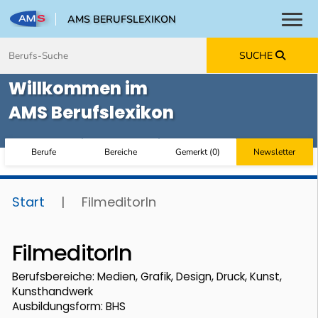
AMS BERUFSLEXIKON
Toggl
Zum Inhalt springen
Zum Navmenü springen
Zur Suche springen
Zur Footer springen
SUCHE
Willkommen im
AMS Berufslexikon
Berufe
Bereiche
Gemerkt
(
0
)
Newsletter
Start
|
FilmeditorIn
FilmeditorIn
Berufsbereiche: Medien, Grafik, Design, Druck, Kunst,
Kunsthandwerk
Ausbildungsform: BHS