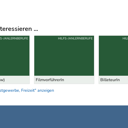
eressieren ...
FS-/ANLERNBERUFE
HILFS-/ANLERNBERUFE
HI
/w)
FilmvorführerIn
BilleteurIn
tgewerbe, Freizeit" anzeigen