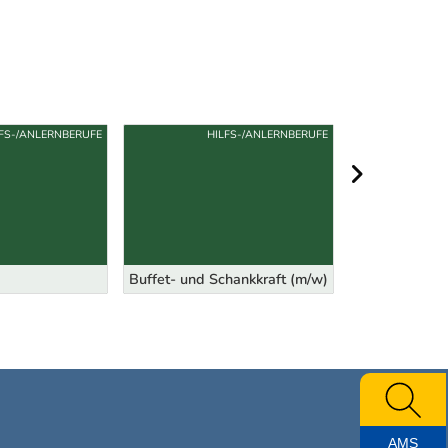
LFS-/ANLERNBERUFE
HILFS-/ANLERNBERUFE
HI
nächster Berei
Buffet- und Schankkraft (m/w)
Kinoservicekra
AMS