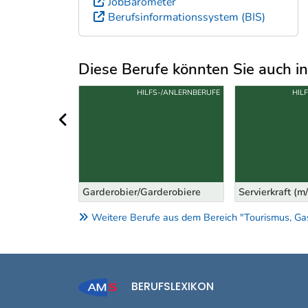
JobBarometer
Berufsinformationssystem (BIS)
Diese Berufe könnten Sie auch int
Uber weitere Berufsvorschläge
S-/ANLERNBERUFE
HILFS-/ANLERNBERUFE
HIL
vorheriger Bereich
ehilfin
Garderobier/Garderobiere
Servierkraft (m
Weitere Berufe aus dem Bereich "Tourismus, Gas
BERUFSLEXIKON