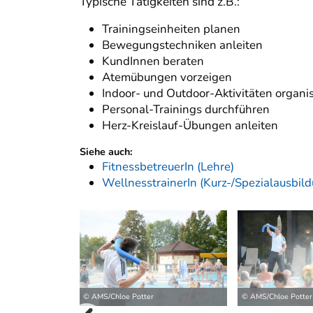
Typische Tätigkeiten sind z.B.:
Trainingseinheiten planen
Bewegungstechniken anleiten
KundInnen beraten
Atemübungen vorzeigen
Indoor- und Outdoor-Aktivitäten organis
Personal-Trainings durchführen
Herz-Kreislauf-Übungen anleiten
Siehe auch:
FitnessbetreuerIn (Lehre)
WellnesstrainerIn (Kurz-/Spezialausbil
© AMS/Chloe Potter
© AMS/Chloe Potter