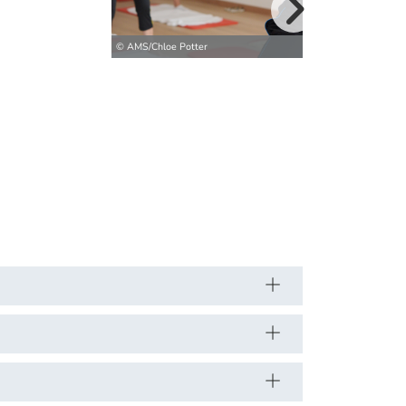
weitere Bilder>
© AMS/Chloe Potter
© AMS/Chloe Pott