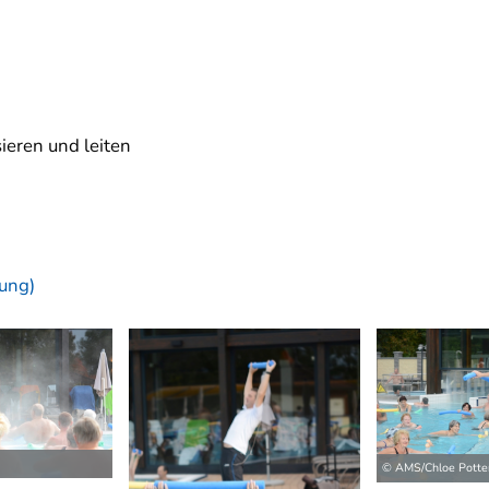
ieren und leiten
dung)
© AMS/Chloe Potte