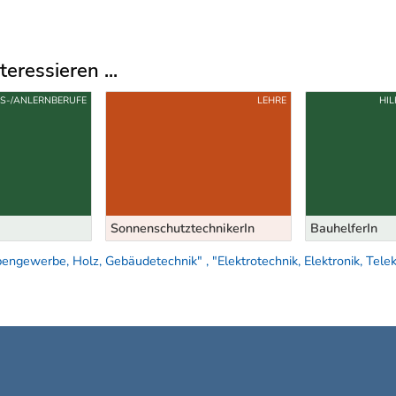
eressieren ...
FS-/ANLERNBERUFE
LEHRE
HI
SonnenschutztechnikerIn
BauhelferIn
gewerbe, Holz, Gebäudetechnik" , "Elektrotechnik, Elektronik, Telek