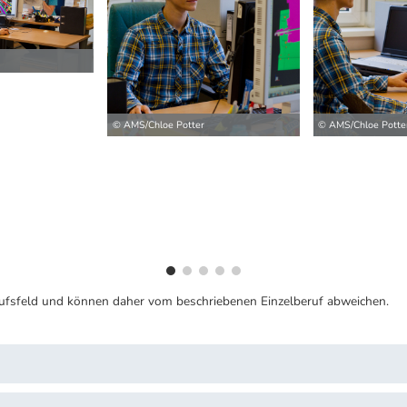
ilder
© AMS/Chloe Potter
© AMS/Chloe Potte
ufsfeld und können daher vom beschriebenen Einzelberuf abweichen.