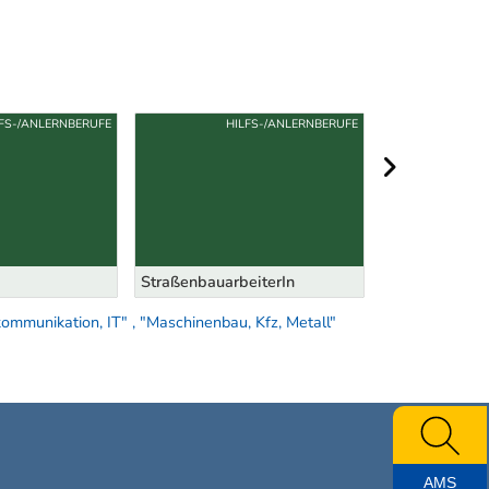
LFS-/ANLERNBERUFE
HILFS-/ANLERNBERUFE
nächster Berei
StraßenbauarbeiterIn
Haustechniker
ommunikation, IT" , "Maschinenbau, Kfz, Metall"
AMS