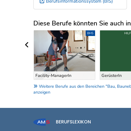
Berufsinformationssystem (BIS)
Diese Berufe könnten Sie auch int
Uber weitere Berufsvorschläge
S-/ANLERNBERUFE
BHS
HIL
vorheriger Bereich
Facility-ManagerIn
GerüsterIn
Weitere Berufe aus den Bereichen "Bau, Bauneben
anzeigen
BERUFSLEXIKON