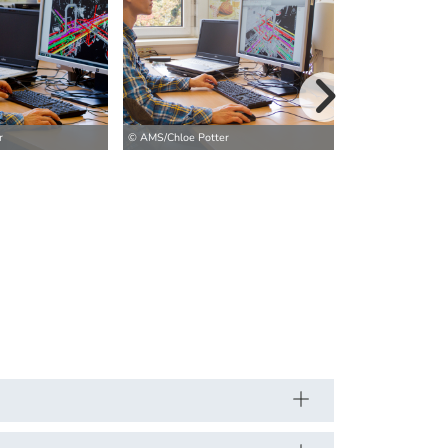
© AMS/Chloe Pott
weitere Bilder>
r
© AMS/Chloe Potter