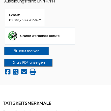
Ausbildungsform: Uni/FH/PH
Gehalt:
€ 3.340,- bis € 4.350,- *
Grüner werdende Berufe
Beruf
merken
als PDF anzeigen
TÄTIGKEITSMERKMALE