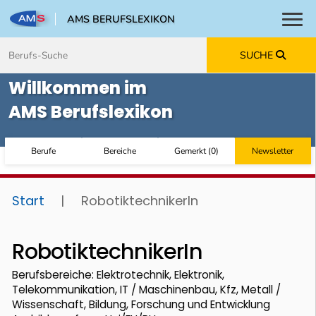
AMS BERUFSLEXIKON
Toggl
Zum Inhalt springen
Zum Navmenü springen
Zur Suche springen
Zur Footer springen
SUCHE
Willkommen im
AMS Berufslexikon
Berufe
Bereiche
Gemerkt
(
0
)
Newsletter
Start
|
RobotiktechnikerIn
RobotiktechnikerIn
Berufsbereiche: Elektrotechnik, Elektronik,
Telekommunikation, IT / Maschinenbau, Kfz, Metall /
Wissenschaft, Bildung, Forschung und Entwicklung