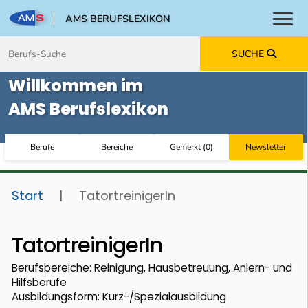
AMS BERUFSLEXIKON
Toggl
Zum Inhalt springen
Zum Navmenü springen
Zur Suche springen
Zur Footer springen
SUCHE
Willkommen im
AMS Berufslexikon
Berufe
Bereiche
Gemerkt
(
0
)
Newsletter
Start
|
TatortreinigerIn
TatortreinigerIn
Berufsbereiche: Reinigung, Hausbetreuung, Anlern- und
Hilfsberufe
Ausbildungsform: Kurz-/Spezialausbildung