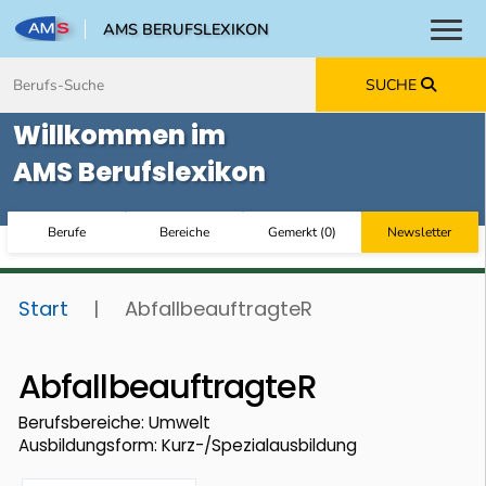
AMS BERUFSLEXIKON
Toggl
Zum Inhalt springen
Zum Navmenü springen
Zur Suche springen
Zur Footer springen
SUCHE
Willkommen im
AMS Berufslexikon
Berufe
Bereiche
Gemerkt
(
0
)
Newsletter
Start
|
AbfallbeauftragteR
AbfallbeauftragteR
Berufsbereiche: Umwelt
Ausbildungsform: Kurz-/Spezialausbildung