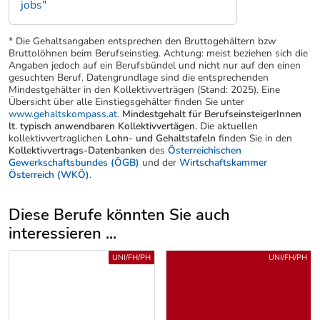
jobs"
* Die Gehaltsangaben entsprechen den Bruttogehältern bzw
Bruttolöhnen beim Berufseinstieg. Achtung: meist beziehen sich die
Angaben jedoch auf ein Berufsbündel und nicht nur auf den einen
gesuchten Beruf. Datengrundlage sind die entsprechenden
Mindestgehälter in den Kollektivverträgen (Stand: 2025). Eine
Übersicht über alle Einstiegsgehälter finden Sie unter
www.gehaltskompass.at
.
Mindestgehalt für BerufseinsteigerInnen
lt. typisch anwendbaren Kollektivvertägen.
Die aktuellen
kollektivvertraglichen
Lohn- und Gehaltstafeln
finden Sie in den
Kollektivvertrags-Datenbanken
des
Österreichischen
Gewerkschaftsbundes (ÖGB)
und der
Wirtschaftskammer
Österreich (WKÖ)
.
Diese Berufe könnten Sie auch
interessieren ...
Uber weitere Berufsvorschläge
UNI/FH/PH
UNI/FH/PH